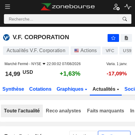
V.F. CORPORATION
14,99
$
+1,63%
V.F. CORPORATION
Actualités V.F. Corporation
Actions
VFC
US91
Marché Fermé -
NYSE
22:00:02 07/08/2026
Varia. 1 janv.
USD
+1,63%
14,99
-17,09%
Synthèse
Cotations
Graphiques
Actualités
Soci
Toute l'actualité
Reco analystes
Faits marquants
In