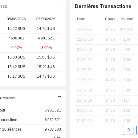
Dernières Transactions
NYSE
05/08/2026
06/08/2026
Date
Cours
Volume
15.22 $US
14.75 $US
22:00:02
14,75
876 010
7 638 362
6 981 621
22:00:00
14,76
200
-0,07%
-3,09%
21:59:59
14,76
200
15.33 $US
15.05 $US
21:59:59
14,76
100
15.42 $US
15.19 $US
21:59:59
14,76
200
15.17 $US
14.73 $US
21:59:59
14,76
600
21:59:59
14,76
600
s
marchés
21:59:59
14,76
114
our
6 981 621
21:59:59
14,75
100
our estimé
6 981 621
21:59:59
14,75
300
. 20 séances
9 707 383