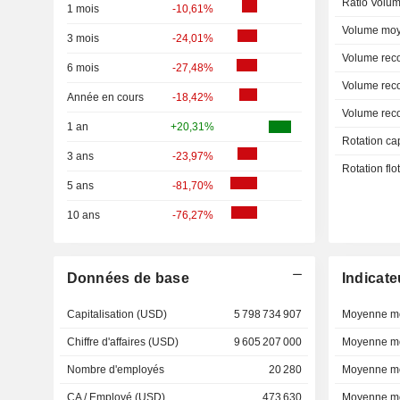
Ratio Volum
1 mois
-10,61%
Volume moy
3 mois
-24,01%
Volume rec
6 mois
-27,48%
Volume rec
Année en cours
-18,42%
Volume rec
1 an
+20,31%
Rotation ca
3 ans
-23,97%
Rotation fl
5 ans
-81,70%
10 ans
-76,27%
Données de base
Indicate
Capitalisation (USD)
5 798 734 907
Moyenne mo
Chiffre d'affaires (USD)
9 605 207 000
Moyenne mo
Nombre d'employés
20 280
Moyenne mo
CA / Employé (USD)
473 630
Moyenne mo