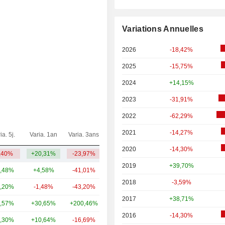
Variations Annuelles
2026
-18,42%
2025
-15,75%
2024
+14,15%
2023
-31,91%
2022
-62,29%
2021
-14,27%
ia. 5j.
Varia. 1an
Varia. 3ans
Capi.($)
2020
-14,30%
,40%
+20,31%
-23,97%
5,8 Md
2019
+39,70%
,48%
+4,58%
-41,01%
274 Md
2018
-3,59%
,20%
-1,48%
-43,20%
91,47 Md
2017
+38,71%
,57%
+30,65%
+200,46%
23,56 Md
2016
-14,30%
,30%
+10,64%
-16,69%
16,01 Md