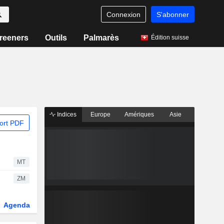
Connexion
S'abonner
reeners
Outils
Palmarès
Édition suisse
Indices
Europe
Amériques
Asie
ort PDF
MT
ZM
Agenda
Secteur
Dérivés
Fonds et ETFs