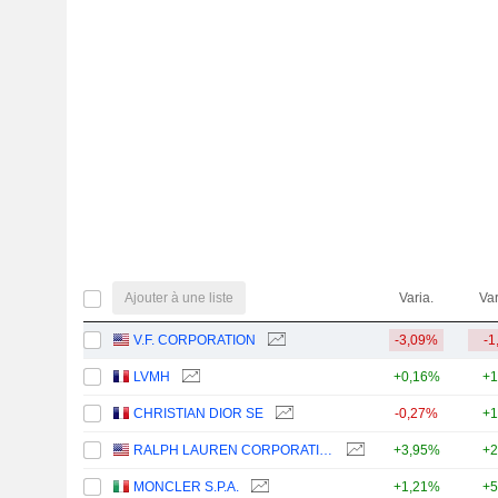
Ajouter à une liste
Varia.
Var
V.F. CORPORATION
-3,09%
-1
LVMH
+0,16%
+1
CHRISTIAN DIOR SE
-0,27%
+1
RALPH LAUREN CORPORATION
+3,95%
+2
MONCLER S.P.A.
+1,21%
+5