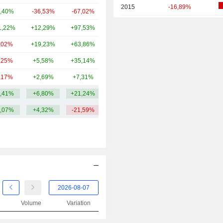
2015
-16,89%
,40%
-36,53%
-67,02%
14,16 Md
2014
+20,15%
1,22%
+12,29%
+97,53%
10,77 Md
2013
+65,17%
,02%
+19,23%
+63,86%
9,35 Md
2012
+18,88%
,25%
+5,58%
+35,14%
7,18 Md
2011
+47,35%
,17%
+2,69%
+7,31%
5,09 Md
2010
+17,67%
,41%
+6,80%
+21,24%
45,7 Md
2009
+33,72%
,07%
+4,32%
-21,59%
2008
-20,23%
2007
-16,35%
2006
+48,32%
2005
-0,07%
2004
+28,08%
Volume
Variation
2003
+19,94%
2002
-7,59%