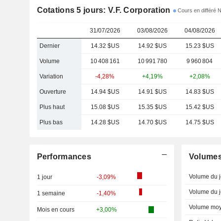
Cotations 5 jours: V.F. Corporation
Cours en différé 
31/07/2026
03/08/2026
04/08/2026
Dernier
14.32 $US
14.92 $US
15.23 $US
Volume
10 408 161
10 991 780
9 960 804
Variation
-4,28%
+4,19%
+2,08%
Ouverture
14.94 $US
14.91 $US
14.83 $US
Plus haut
15.08 $US
15.35 $US
15.42 $US
Plus bas
14.28 $US
14.70 $US
14.75 $US
Performances
Volume
Volume du j
1 jour
-3,09%
Volume du j
1 semaine
-1,40%
Volume moy
Mois en cours
+3,00%