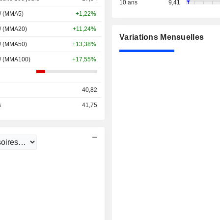
10 ans
9,41
 / (MMA5)
+1,22%
 / (MMA20)
+11,24%
Variations Mensuelles
 / (MMA50)
+13,38%
 / (MMA100)
+17,55%
40,82
s
41,75