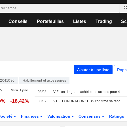
Conseils
Portefeuilles
Listes
Trading
Sc
Ajouter à une liste
Rapp
2041080
Habillement et accessoires
5j.
Varia. 1 janv.
03/08
V F : un dirigeant achète des actions pour 492 752 $, selon une déclaration à la SEC
0%
-18,42%
30/07
V.F. CORPORATION : UBS confirme sa recommandation neutre
Société
Finances
Valorisation
Consensus
Ratings