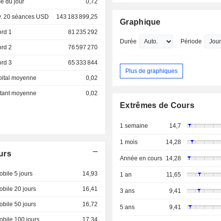
e du jour
0,72
. 20 séances USD
143 183 899,25
Graphique
ord 1
81 235 292
Durée
Période
ord 2
76 597 270
ord 3
65 333 844
Plus de graphiques
pital moyenne
0,02
ottant moyenne
0,02
Extrêmes de Cours
1 semaine
14,7
1 mois
14,28
urs
Année en cours
14,28
bile 5 jours
14,93
1 an
11,65
bile 20 jours
16,41
3 ans
9,41
bile 50 jours
16,72
5 ans
9,41
bile 100 jours
17,34