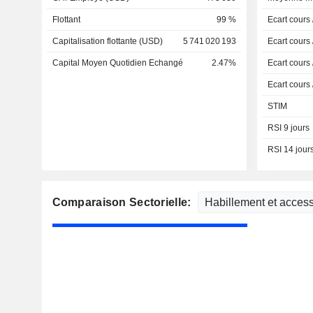
Flottant
99 %
Ecart cours
Capitalisation flottante (USD)
5 741 020 193
Ecart cours
Capital Moyen Quotidien Echangé
2.47%
Ecart cours
Ecart cours
STIM
RSI 9 jours
RSI 14 jour
Comparaison Sectorielle: