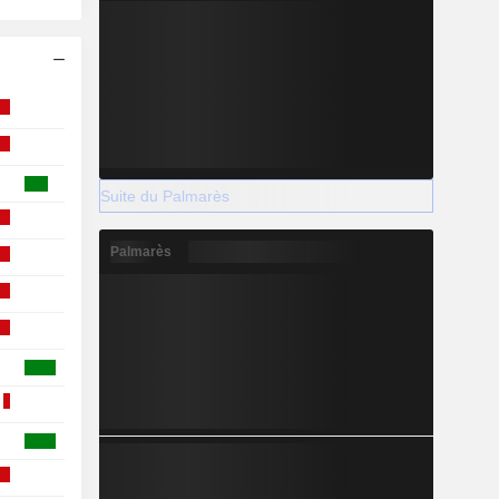
Suite du Palmarès
Palmarès