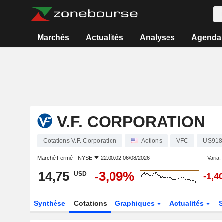
Marchés
Actualités
Analyses
Agenda
V.F. CORPORATION
Cotations V.F. Corporation
Actions
VFC
US918
Marché Fermé -
NYSE
22:00:02 06/08/2026
Varia. 
14,75
-3,09%
USD
-1,4
Synthèse
Cotations
Graphiques
Actualités