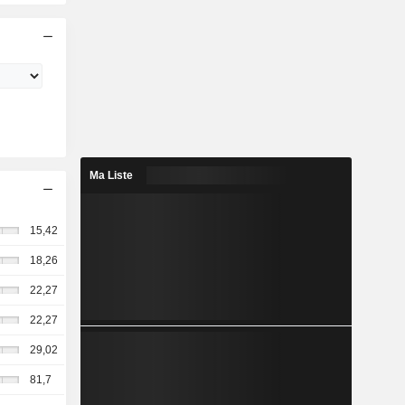
Ma Liste
15,42
18,26
22,27
22,27
29,02
81,7