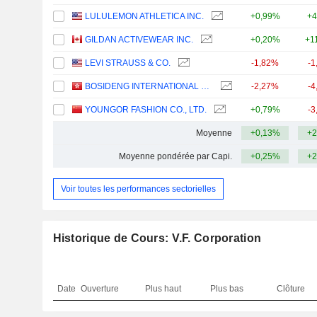
LULULEMON ATHLETICA INC.
+0,99%
+4
GILDAN ACTIVEWEAR INC.
+0,20%
+1
LEVI STRAUSS & CO.
-1,82%
-1
BOSIDENG INTERNATIONAL HOLDINGS LIMITED
-2,27%
-4
YOUNGOR FASHION CO., LTD.
+0,79%
-3
Moyenne
+0,13%
+2
Moyenne pondérée par Capi.
+0,25%
+2
Voir toutes les performances sectorielles
Historique de Cours: V.F. Corporation
Date
Ouverture
Plus haut
Plus bas
Clôture