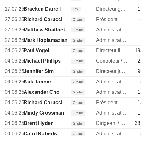
17.07.25
Bracken Darrell
Directeur general
1
Tax
27.06.25
Richard Carucci
Président
Gratuit
27.06.25
Matthew Shattock
Administrateur
Gratuit
27.06.25
Mark Hoplamazian
Administrateur
Gratuit
04.06.25
Paul Vogel
Directeur financier
19
Gratuit
04.06.25
Michael Phillips
Controleur / auditeur
2
Gratuit
04.06.25
Jennifer Sim
Directeur juridique
9
Gratuit
04.06.25
Kirk Tanner
Administrateur
1
Gratuit
04.06.25
Alexander Cho
Administrateur
1
Gratuit
04.06.25
Richard Carucci
Président
1
Gratuit
04.06.25
Mindy Grossman
Administrateur
1
Gratuit
04.06.25
Brent Hyder
Dirigeant / cadre principal
38
Gratuit
04.06.25
Carol Roberts
Administrateur
1
Gratuit