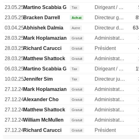
23.05.25
Martino Scabbia Guerrini
Dirigeant / cadre principal
Tax
23.05.25
Bracken Darrell
Directeur general
8
Achat
03.04.25
Abhishek Dalmia
Directeur des operations
63
Autre
28.03.25
Mark Hoplamazian
Administrateur
Gratuit
28.03.25
Richard Carucci
Président
Gratuit
28.03.25
Matthew Shattock
Administrateur
Gratuit
06.03.25
Martino Scabbia Guerrini
Dirigeant / cadre principal
1
Tax
10.02.25
Jennifer Sim
Directeur juridique
Tax
27.12.24
Mark Hoplamazian
Administrateur
Gratuit
27.12.24
Alexander Cho
Administrateur
Gratuit
27.12.24
Matthew Shattock
Administrateur
Gratuit
27.12.24
William McMullen
Administrateur
Gratuit
27.12.24
Richard Carucci
Président
Gratuit