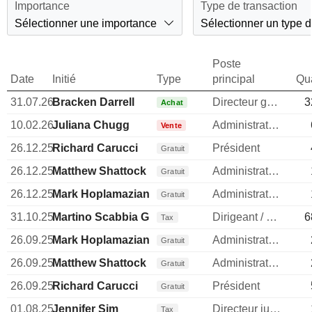
Importance
Type de transaction
Sélectionner une importance
Sélectionner un type d
Poste
Date
Initié
Type
principal
Qua
31.07.26
Bracken Darrell
Directeur general
3
Achat
10.02.26
Juliana Chugg
Administrateur
Vente
26.12.25
Richard Carucci
Président
Gratuit
26.12.25
Matthew Shattock
Administrateur
Gratuit
26.12.25
Mark Hoplamazian
Administrateur
Gratuit
31.10.25
Martino Scabbia Guerrini
Dirigeant / cadre principal
6
Tax
26.09.25
Mark Hoplamazian
Administrateur
Gratuit
26.09.25
Matthew Shattock
Administrateur
Gratuit
26.09.25
Richard Carucci
Président
Gratuit
01.08.25
Jennifer Sim
Directeur juridique
Tax