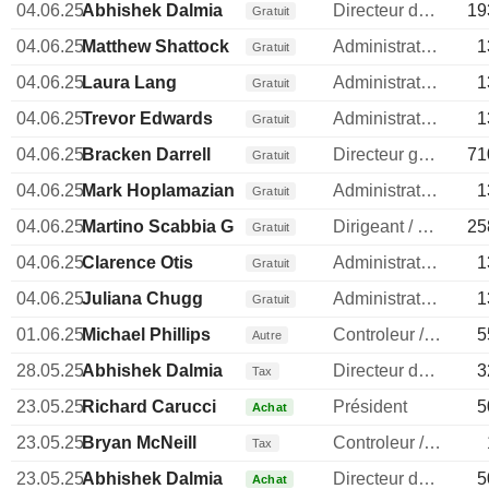
04.06.25
Abhishek Dalmia
Directeur des operations
19
Gratuit
04.06.25
Matthew Shattock
Administrateur
1
Gratuit
04.06.25
Laura Lang
Administrateur
1
Gratuit
04.06.25
Trevor Edwards
Administrateur
1
Gratuit
04.06.25
Bracken Darrell
Directeur general
71
Gratuit
04.06.25
Mark Hoplamazian
Administrateur
1
Gratuit
04.06.25
Martino Scabbia Guerrini
Dirigeant / cadre principal
25
Gratuit
04.06.25
Clarence Otis
Administrateur
1
Gratuit
04.06.25
Juliana Chugg
Administrateur
1
Gratuit
01.06.25
Michael Phillips
Controleur / auditeur
5
Autre
28.05.25
Abhishek Dalmia
Directeur des operations
3
Tax
23.05.25
Richard Carucci
Président
5
Achat
23.05.25
Bryan McNeill
Controleur / auditeur
Tax
23.05.25
Abhishek Dalmia
Directeur des operations
5
Achat