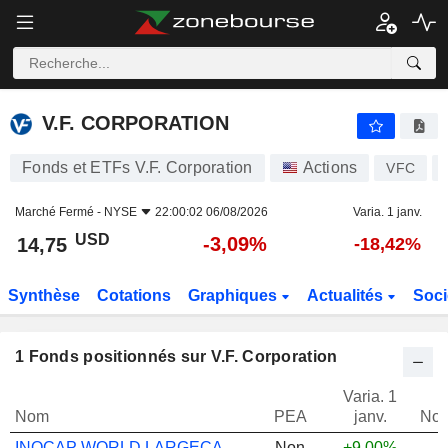
V.F. CORPORATION
14,75
$
-3,09%
V.F. CORPORATION
Fonds et ETFs V.F. Corporation
Actions
VFC
Marché Fermé -
NYSE
22:00:02 06/08/2026
Varia. 1 janv.
USD
-3,09%
14,75
-18,42%
Synthèse
Cotations
Graphiques
Actualités
Soci
1
Fonds positionnés sur V.F. Corporation
Varia. 1
Nom
PEA
janv.
Not
INOCAP WORLD LARGECAPS N
Non
+9,00%