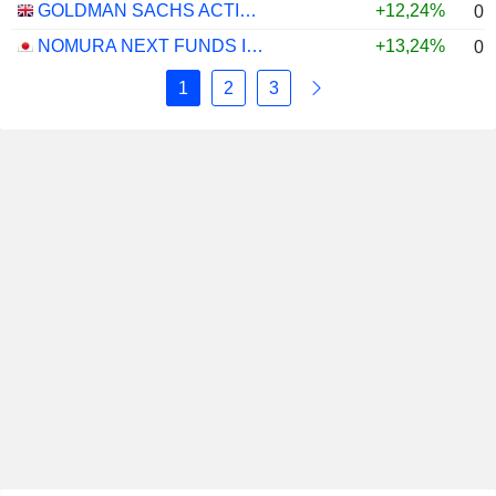
GOLDMAN SACHS ACTIVEBETA PARIS-ALIGNED SUSTAINABLE US LARGE CAP EQUITY UCITS ETF - USD
+12,24%
0,
NOMURA NEXT FUNDS INTERNATIONAL EQUITY MSCI-KOKUSAI (UNHEDGED) ETF - JPY
+13,24%
0,
1
2
3