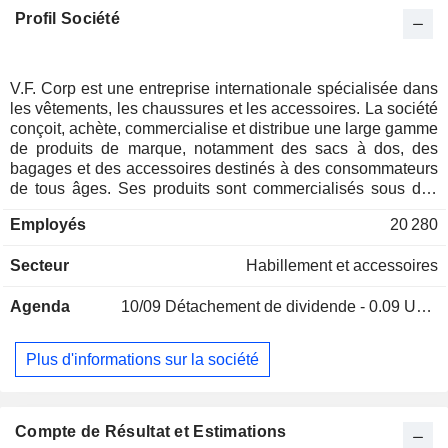
Profil Société
V.F. Corp est une entreprise internationale spécialisée dans
les vêtements, les chaussures et les accessoires. La société
conçoit, achète, commercialise et distribue une large gamme
de produits de marque, notamment des sacs à dos, des
bagages et des accessoires destinés à des consommateurs
de tous âges. Ses produits sont commercialisés sous des
marques détenues par VF. Son portefeuille de marques de
Employés
20 280
plein air, de sport et de vêtements de travail comprend The
North Face, Vans, Timberland, Altra, Smartwool, Icebreaker,
Secteur
Habillement et accessoires
Kipling, Napapijri, Eastpak, JanSport et Timberland PRO.
Ses segments comprennent les activités de plein air, le sport
Agenda
10/09
Détachement de dividende - 0.09 USD
et le travail. Le segment Outdoor regroupe des marques de
mode de vie axées sur les activités de plein air. L'offre de
produits propose des vêtements, des chaussures, des
Plus d'informations sur la société
équipements et des accessoires de plein air performants ou
inspirés de la performance. Le segment Active regroupe des
marques de mode de vie axées sur l'activité physique.
L'offre de produits propose des vêtements de sport, des
Compte de Résultat et Estimations