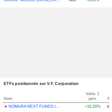
ETFs positionnés sur V.F. Corporation
Varia. 1
Nom
janv.
Po
NOMURA NEXT FUNDS INTERNATIONAL EQUITY MSCI-KOKUSAI (YEN-HEDGED) ETF - JPY
+10,20%
0,