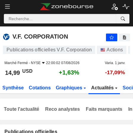
V.F. CORPORATION
14,99
$
+1,63%
V.F. CORPORATION
Publications officielles V.F. Corporation
Actions
Marché Fermé -
NYSE
22:00:02 07/08/2026
Varia. 1 janv.
USD
+1,63%
14,99
-17,09%
Synthèse
Cotations
Graphiques
Actualités
Soci
Toute l'actualité
Reco analystes
Faits marquants
In
Publications officielles