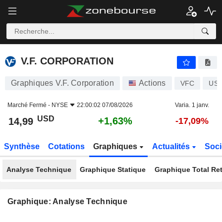
V.F. CORPORATION
14,99
$
+1,63%
V.F. CORPORATION
Graphiques V.F. Corporation
Actions
VFC
US9
Marché Fermé -
NYSE
22:00:02 07/08/2026
Varia. 1 janv.
USD
+1,63%
14,99
-17,09%
Synthèse
Cotations
Graphiques
Actualités
Soci
Analyse Technique
Graphique Statique
Graphique Total Re
Graphique: Analyse Technique