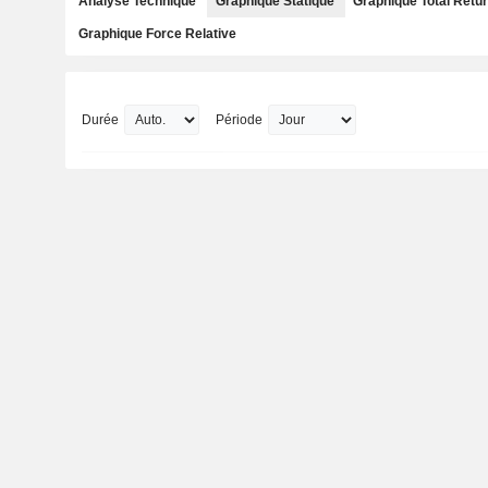
Analyse Technique
Graphique Statique
Graphique Total Retu
Graphique Force Relative
Durée
Période