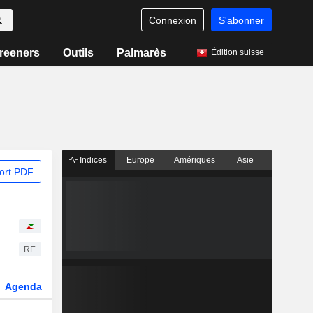
Connexion
S'abonner
reeners
Outils
Palmarès
Édition suisse
Indices
Europe
Amériques
Asie
ort PDF
RE
Agenda
Secteur
Dérivés
Fonds et ETFs