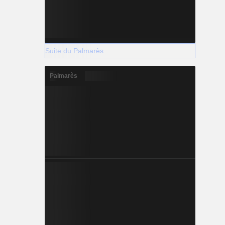
Suite du Palmarès
Palmarès