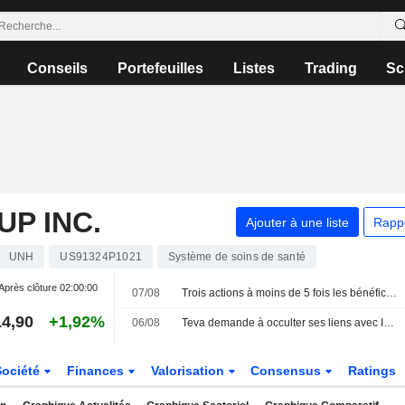
Conseils
Portefeuilles
Listes
Trading
Sc
P INC.
Ajouter à une liste
Rapp
UNH
US91324P1021
Système de soins de santé
Après clôture
02:00:00
07/08
Trois actions à moins de 5 fois les bénéfices, et alors ?
4,90
+1,92%
06/08
Teva demande à occulter ses liens avec Israël devant le jury, invoquant la guerre à Gaza
Société
Finances
Valorisation
Consensus
Ratings