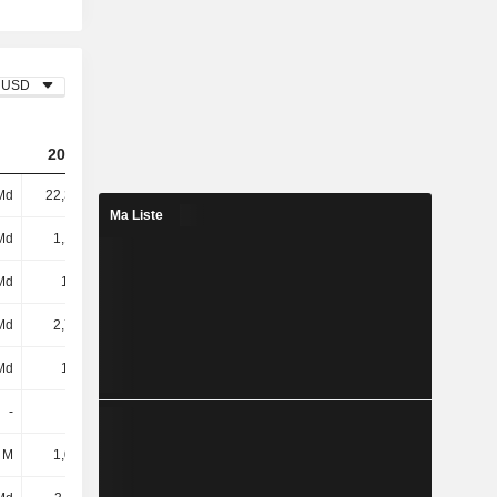
USD
2023
2024
2025
Md
22,38 Md
14,4 Md
12,06 Md
Ma Liste
Md
1,17 Md
999 M
961 M
Md
1,6 Md
1,7 Md
1,7 Md
Md
2,77 Md
2,7 Md
2,66 Md
Md
1,2 Md
1,4 Md
1,7 Md
-
-
4,98 Md
-645 M
 M
1,06 Md
1,02 Md
971 M