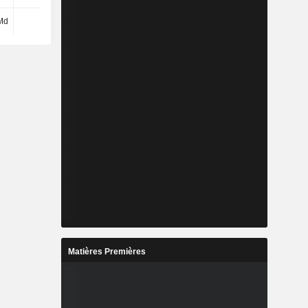
Md
23 M
7,78 Md
-2,8 Md
Matières Premières