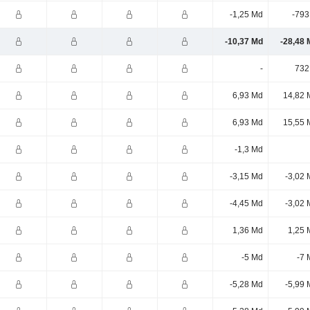
-1,25 Md
-793
-10,37 Md
-28,48 
-
732
6,93 Md
14,82 
6,93 Md
15,55 
-1,3 Md
-3,15 Md
-3,02 
-4,45 Md
-3,02 
1,36 Md
1,25 
-5 Md
-7 
-5,28 Md
-5,99 