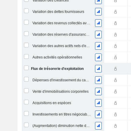
Variation des créances
Variation des dettes fournisseurs
Variation des revenus collectés avant livraison
Variation des réserves d'assurance / du passif
Variation des autres actifs nets d'exploitation (perçus)
Autres activités opérationnelles
Flux de trésorerie d'exploitation
Dépenses d'investissement du capital (CAPEX)
Vente d'immobilisations corporelles
Acquisitions en espèces
Investissements en titres négociables et en actions, total
(Augmentation) diminution nette des prêts accordés / vendus - Investissements