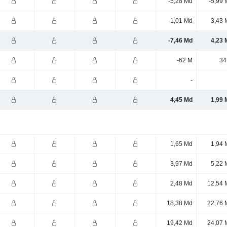
-5,28 Md
-5,99 
-1,01 Md
3,43 
-7,46 Md
4,23 
-62 M
34
-
4,45 Md
1,99 
1,65 Md
1,94 
3,97 Md
5,22 
2,48 Md
12,54 
18,38 Md
22,76 
19,42 Md
24,07 