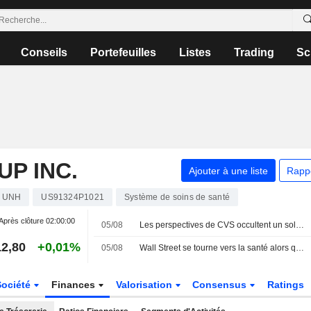
Conseils
Portefeuilles
Listes
Trading
Sc
P INC.
Ajouter à une liste
Rapp
UNH
US91324P1021
Système de soins de santé
Après clôture
02:00:00
05/08
Les perspectives de CVS occultent un solide trimestre, l'action chute
2,80
+0,01%
05/08
Wall Street se tourne vers la santé alors que les valeurs technologiques traversent une zone de turbulences
Société
Finances
Valorisation
Consensus
Ratings