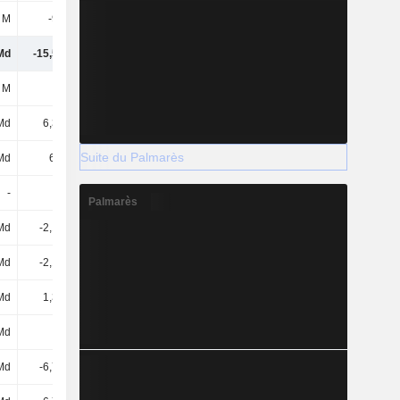
 M
-960 M
-1,67 Md
-341 M
Md
-15,57 Md
-20,53 Md
-8,68 Md
 M
11 M
-
807 M
Md
6,39 Md
17,81 Md
2,97 Md
Suite du Palmarès
Md
6,4 Md
17,81 Md
3,78 Md
-
-
-151 M
-
Palmarès
Md
-2,12 Md
-3 Md
-3,05 Md
Md
-2,12 Md
-3,15 Md
-3,05 Md
Md
1,35 Md
1,85 Md
827 M
Md
-8 Md
-9 Md
-5,54 Md
Md
-6,76 Md
-7,53 Md
-7,92 Md