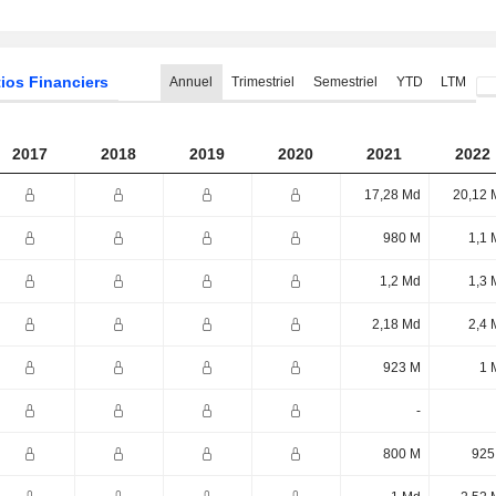
ios Financiers
Annuel
Trimestriel
Semestriel
YTD
LTM
2017
2018
2019
2020
2021
2022
17,28 Md
20,12 
980 M
1,1 
1,2 Md
1,3 
2,18 Md
2,4 
923 M
1 
-
800 M
925