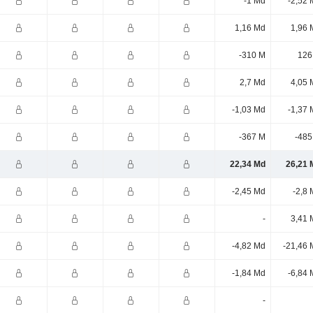
-1 Md
-2,52 
1,16 Md
1,96 
-310 M
126
2,7 Md
4,05 
-1,03 Md
-1,37 
-367 M
-485
22,34 Md
26,21 
-2,45 Md
-2,8
-
3,41 
-4,82 Md
-21,46 
-1,84 Md
-6,84 
-