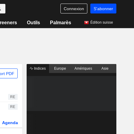
Connexion
S'abonner
reeners
Outils
Palmarès
Édition suisse
Indices
Europe
Amériques
Asie
ort PDF
RE
RE
Agenda
Secteur
Dérivés
Fonds et ETFs