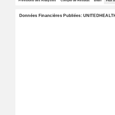
Prévisions des Analystes
Compte de Résultat
Bilan
Flux d
Données Financières Publiées: UNITEDHEALT