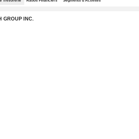
e Trésorerie
Ratios Financiers
Segments d'Activités
H GROUP INC.