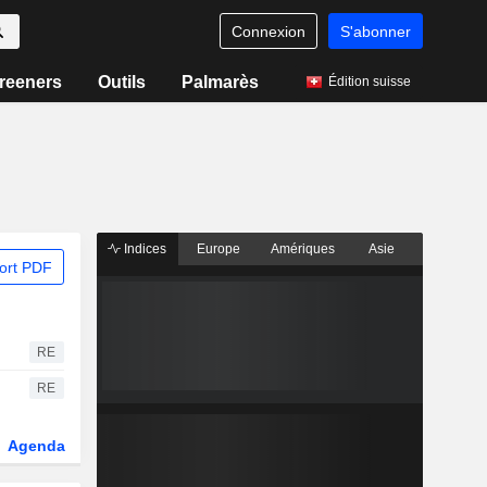
Connexion
S'abonner
reeners
Outils
Palmarès
Édition suisse
Indices
Europe
Amériques
Asie
ort PDF
RE
RE
Agenda
Secteur
Dérivés
Fonds et ETFs