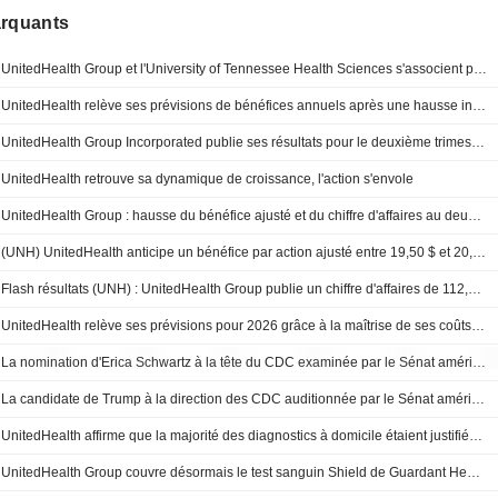
arquants
UnitedHealth Group et l'University of Tennessee Health Sciences s'associent pour déployer des centres de santé dans tout le Tennessee
UnitedHealth relève ses prévisions de bénéfices annuels après une hausse inattendue de son chiffre d'affaires au deuxième trimestre
UnitedHealth Group Incorporated publie ses résultats pour le deuxième trimestre et le premier semestre clos le 30 juin 2026
UnitedHealth retrouve sa dynamique de croissance, l'action s'envole
UnitedHealth Group : hausse du bénéfice ajusté et du chiffre d'affaires au deuxième trimestre ; relèvement des prévisions pour 2026
(UNH) UnitedHealth anticipe un bénéfice par action ajusté entre 19,50 $ et 20,00 $ pour 2026, contre une estimation FactSet de 18,49 $
Flash résultats (UNH) : UnitedHealth Group publie un chiffre d'affaires de 112,03 milliards de dollars au deuxième trimestre, contre 110,81 milliards de dollars attendus par le consensus FactSet
UnitedHealth relève ses prévisions pour 2026 grâce à la maîtrise de ses coûts médicaux
La nomination d'Erica Schwartz à la tête du CDC examinée par le Sénat américain le 15 juillet
La candidate de Trump à la direction des CDC auditionnée par le Sénat américain la semaine prochaine
UnitedHealth affirme que la majorité des diagnostics à domicile étaient justifiés en 2025
UnitedHealth Group couvre désormais le test sanguin Shield de Guardant Health pour le dépistage du cancer colorectal