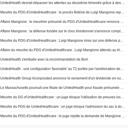
UnitedHealth devrait dépasser les attentes au deuxième trimestre grâce à des tendances d'utilisation favorables, selon Morgan Stanley
Meurtre du PDG d'UnitedHealthcare : le procès fédéral de Luigi Mangione reporté à janvier face à l'imminence du volet pénal d'État
Affaire Mangione : le meurtrier présumé du PDG d'UnitedHealthcare renonce provisoirement à invoquer sa santé mentale
Affaire Mangione : la défense fondée sur le choc émotionnel s'annonce complexe pour le meurtrier présumé du PDG d'UnitedHealthcare
Meurtre du PDG d'UnitedHealthcare : Luigi Mangione mise sur une défense pour " altération grave du discernement »
Affaire du meurtre du PDG d'UnitedHealthcare : Luigi Mangione attendu au tribunal ce mercredi
UnitedHealth s'emballe avec la recommandation de BoA
UnitedHealth : une configuration 'favorable' au T2 portée par l'amélioration des coûts médicaux, selon BofA
UnitedHealth Group Incorporated annonce le versement d'un dividende en numéraire le 23 juin 2026
Le Massachusetts poursuit une filiale de UnitedHealth pour fraude présumée à Medicaid
Meurtre du DG d'UnitedHealthcare : un juge bloque l'utilisation de preuves issues du sac à dos de Mangione
Meurtre du PDG de UnitedHealthcare : un juge bloque l'admission du sac à dos de Mangione comme preuve, selon CNBC
Meurtre du PDG d'UnitedHealthcare : le juge rejette la demande de Mangione visant à écarter l'arme et le carnet des preuves