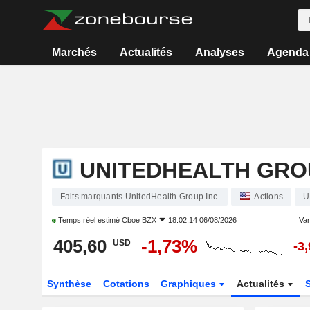
Marchés
Actualités
Analyses
Agenda
UNITEDHEALTH GROU
Faits marquants UnitedHealth Group Inc.
Actions
U
Temps réel estimé
Cboe BZX
18:02:14 06/08/2026
Vari
405,60
-1,73%
USD
-3
Synthèse
Cotations
Graphiques
Actualités