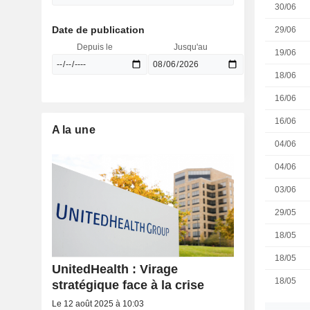
30/06
Date de publication
29/06
Depuis le
Jusqu'au
19/06
18/06
16/06
16/06
A la une
04/06
04/06
03/06
29/05
18/05
18/05
UnitedHealth : Virage
18/05
stratégique face à la crise
Le 12 août 2025 à 10:03