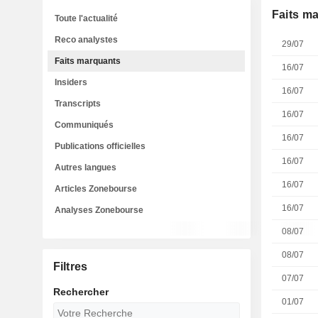
Faits m
Toute l'actualité
Reco analystes
29/07
Faits marquants
16/07
Insiders
16/07
Transcripts
16/07
Communiqués
16/07
Publications officielles
16/07
Autres langues
16/07
Articles Zonebourse
16/07
Analyses Zonebourse
08/07
08/07
Filtres
07/07
Rechercher
01/07