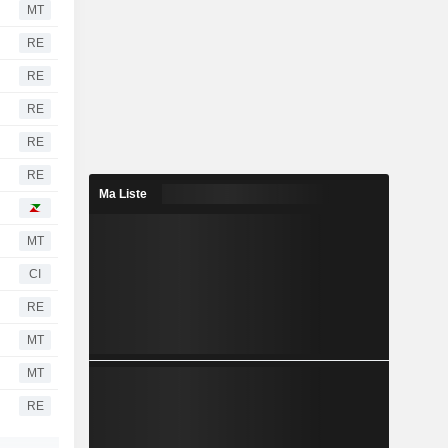
MT
RE
RE
RE
RE
RE
Ma Liste
MT
CI
RE
MT
MT
RE