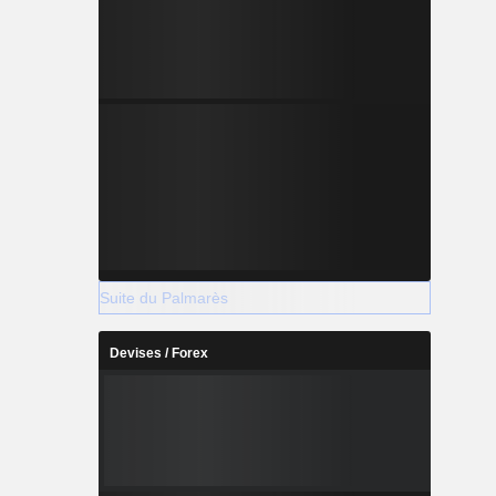
Suite du Palmarès
Devises / Forex