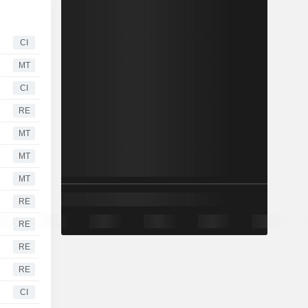
CI
MT
CI
RE
MT
MT
MT
RE
RE
RE
RE
CI