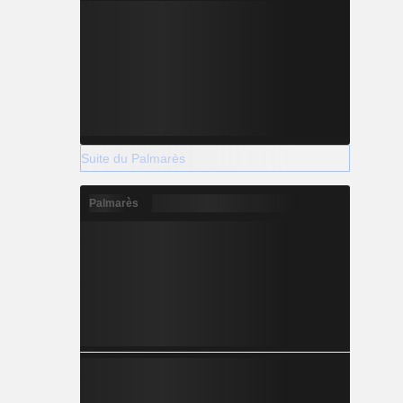
Suite du Palmarès
Palmarès