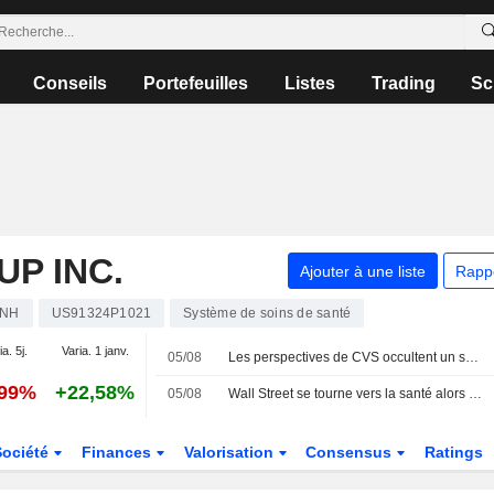
Conseils
Portefeuilles
Listes
Trading
Sc
P INC.
Ajouter à une liste
Rapp
NH
US91324P1021
Système de soins de santé
a. 5j.
Varia. 1 janv.
05/08
Les perspectives de CVS occultent un solide trimestre, l'action chute
,99%
+22,58%
05/08
Wall Street se tourne vers la santé alors que les valeurs technologiques traversent une zone de turbulences
Société
Finances
Valorisation
Consensus
Ratings