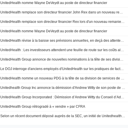
UnitedHealth nomme Wayne DeVeydt au poste de directeur financier
UnitedHealth remplace son directeur financier John Rex dans un nouveau remaniement de la direction
UnitedHealth remplace son directeur financier Rex lors d'un nouveau remaniement de la direction
UnitedHealth nomme Wayne DeVeydt au poste de directeur financier
UnitedHealth révise à la baisse ses prévisions annuelles, en deçà des attentes de Wall Street
UnitedHealth : Les investisseurs attendent une feuille de route sur les coûts alors que Stephen Hemsley prend la parole
UnitedHealth Group annonce de nouvelles nominations à la tête de ses divisions Medicaid et Medicare
Le DOJ interroge d'anciens employés d'UnitedHealth sur les pratiques de facturation de Medicare, selon le WSJ
UnitedHealth nomme un nouveau PDG à la tête de sa division de services de santé
Unitedhealth Group Inc annonce la démission d'Andrew Witty de son poste de directeur de Unitedhealth Group - Dépôt auprès de la SEC
UnitedHealth Group Incorporated : Démission d’Andrew Witty du Conseil d’Administration, effective au 20 mai 2025
UnitedHealth Group rétrogradé à « vendre » par CFRA
Selon un récent document déposé auprès de la SEC, un initié de Unitedhealth Group a acheté des actions pour une valeur de 491 786 dollars.