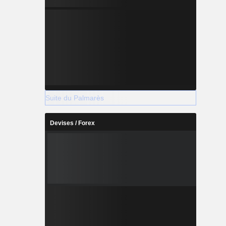
Suite du Palmarès
Devises / Forex