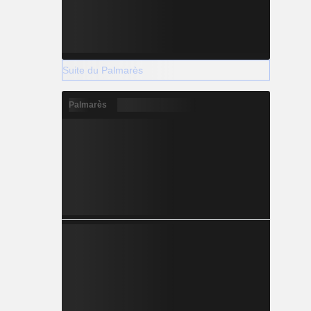
Suite du Palmarès
Palmarès