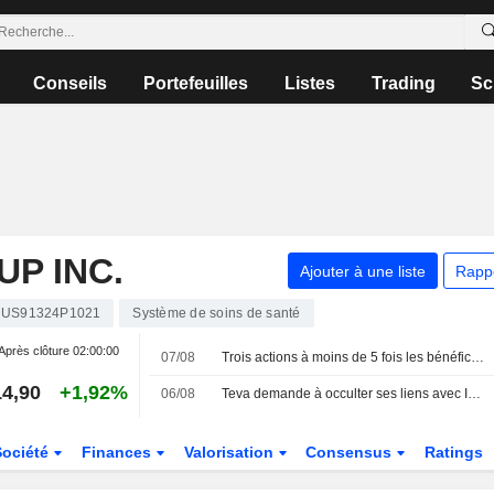
Conseils
Portefeuilles
Listes
Trading
Sc
P INC.
Ajouter à une liste
Rapp
US91324P1021
Système de soins de santé
Après clôture
02:00:00
07/08
Trois actions à moins de 5 fois les bénéfices, et alors ?
4,90
+1,92%
06/08
Teva demande à occulter ses liens avec Israël devant le jury, invoquant la guerre à Gaza
Société
Finances
Valorisation
Consensus
Ratings