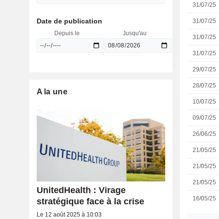
31/07/25
Date de publication
31/07/25
Depuis le
Jusqu'au
31/07/25
31/07/25
29/07/25
28/07/25
A la une
10/07/25
09/07/25
26/06/25
21/05/25
21/05/25
21/05/25
UnitedHealth : Virage
16/05/25
stratégique face à la crise
Le 12 août 2025 à 10:03