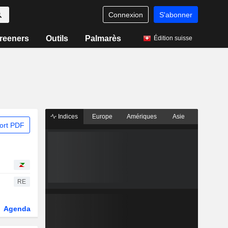
Connexion
S'abonner
reeners
Outils
Palmarès
Édition suisse
Indices
Europe
Amériques
Asie
ort PDF
RE
Agenda
Secteur
Dérivés
Fonds et ETFs