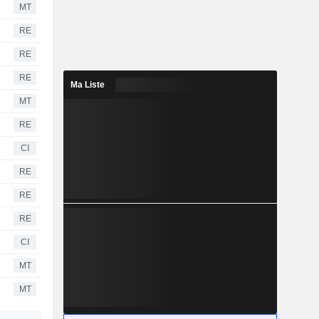
MT
RE
RE
RE
Ma Liste
MT
RE
CI
RE
RE
RE
CI
MT
MT