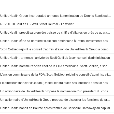
UnitedHealth Group Incorporated annonce la nomination de Dennis Stankiewicz au poste de directeur de la comptabilité, à compter du 2 mars 2026
REVUE DE PRESSE - Wall Street Journal - 17 février
UnitedHealth prévoit sa première baisse de chiffre d'affaires en près de quarante ans : chute du titre en Bourse
UnitedHealth cède sa dernière filiale sud-américaine à Patria Investments pour 1 milliard de dollars
Scott Gottlieb rejoint le conseil d'administration de UnitedHealth Group à compter du 18 novembre 2025
UnitedHealth : annonce l'arrivée de Scott Gottlieb à son conseil d'administration
UnitedHealth nomme l'ancien chef de la FDA américaine, Scott Gottlieb, à son conseil d'administration
L'ancien commissaire de la FDA, Scott Gottlieb, rejoint le conseil d'administration de UnitedHealth
Le directeur financier d'Optum (UnitedHealth) quitte ses fonctions dans un nouveau remaniement de la direction
Un actionnaire de UnitedHealth propose la nomination d'un président du conseil indépendant
Un actionnaire d'UnitedHealth Group propose de dissocier les fonctions de président du conseil et de directeur général
UnitedHealth bondit en Bourse après l'entrée de Berkshire Hathaway au capital