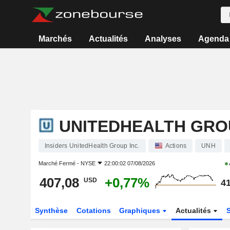
Marchés
Actualités
Analyses
Agenda
UNITEDHEALTH GROU
Insiders UnitedHealth Group Inc.
Actions
UNH
Marché Fermé -
NYSE
22:00:02 07/08/2026
407,08
+0,77%
USD
41
Synthèse
Cotations
Graphiques
Actualités