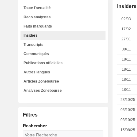
Insiders
Toute l'actualité
Reco analystes
02/03
Faits marquants
17/02
Insiders
27/01
Transcripts
30/11
Communiqués
18/11
Publications officielles
18/11
Autres langues
18/11
Articles Zonebourse
18/11
Analyses Zonebourse
23/10/25
03/10/25
Filtres
03/10/25
Rechercher
15/08/25