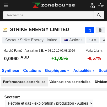
STRIKE ENERGY LIMITED
0,0960
$
+1,05%
STRIKE ENERGY LIMITED
Secteur Strike Energy Limited
Actions
STX
A
Marché Fermé -
Australian S.E.
08:10:10 07/08/2026
Varia. 1 janv.
AUD
+1,05%
0,0960
-8,57%
Synthèse
Cotations
Graphiques
Actualités
Soci
Performances sectorielles
Valorisations sectorielles
Dividen
Secteur: