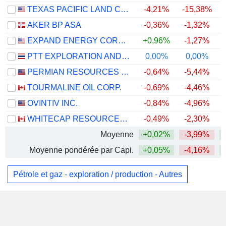
TEXAS PACIFIC LAND CORPORATION
-4,21%
-15,38%
AKER BP ASA
-0,36%
-1,32%
EXPAND ENERGY CORPORATION
+0,96%
-1,27%
PTT EXPLORATION AND PRODUCTION
0,00%
0,00%
+
PERMIAN RESOURCES CORPORATION
-0,64%
-5,44%
TOURMALINE OIL CORP.
-0,69%
-4,46%
OVINTIV INC.
-0,84%
-4,96%
WHITECAP RESOURCES INC.
-0,49%
-2,30%
Moyenne
+0,02%
-3,99%
Moyenne pondérée par Capi.
+0,05%
-4,16%
Pétrole et gaz - exploration / production - Autres