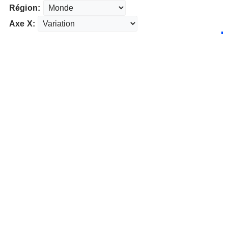
Région:
Axe X: