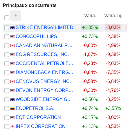
Principaux concurrents
V
Varia.
Varia. 5j.
STRIKE ENERGY LIMITED
+1,05%
-3,03%
CONOCOPHILLIPS
+0,73%
-2,38%
CANADIAN NATURAL RESOURCES LIMITED
-0,60%
-4,99%
EOG RESOURCES, INC.
-1,07%
-9,38%
OCCIDENTAL PETROLEUM CORPORATION
-0,23%
-2,03%
DIAMONDBACK ENERGY, INC.
-0,84%
-7,35%
CENOVUS ENERGY INC.
-0,58%
-6,84%
+
DEVON ENERGY CORPORATION
-0,30%
-4,76%
WOODSIDE ENERGY GROUP LTD
+0,50%
-3,25%
+
ECOPETROL S.A.
+6,74%
+3,55%
+
EQT CORPORATION
+0,17%
-3,00%
INPEX CORPORATION
+1,13%
-3,53%