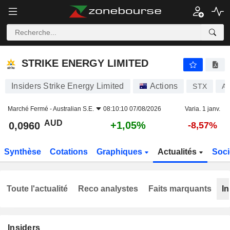
STRIKE ENERGY LIMITED
0,0960
$
+1,05%
STRIKE ENERGY LIMITED
Insiders Strike Energy Limited
Actions
STX
A
Marché Fermé -
Australian S.E.
08:10:10 07/08/2026
Varia. 1 janv.
AUD
+1,05%
0,0960
-8,57%
Synthèse
Cotations
Graphiques
Actualités
Soci
Toute l'actualité
Reco analystes
Faits marquants
In
Insiders