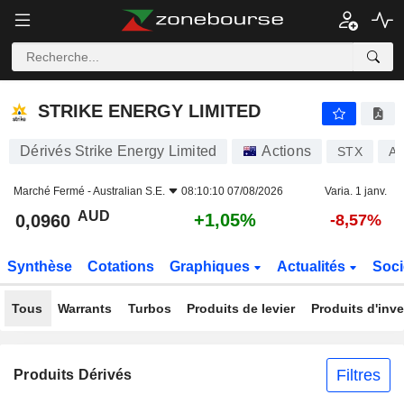
STRIKE ENERGY LIMITED
0,0960
$
+1,05%
STRIKE ENERGY LIMITED
Dérivés Strike Energy Limited
Actions
STX
A
Marché Fermé -
Australian S.E.
08:10:10 07/08/2026
Varia. 1 janv.
AUD
+1,05%
0,0960
-8,57%
Synthèse
Cotations
Graphiques
Actualités
Soci
Tous
Warrants
Turbos
Produits de levier
Produits d'inv
Filtres
Produits Dérivés