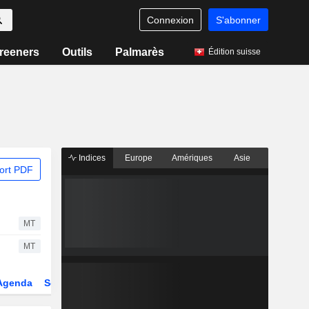
Connexion
S'abonner
reeners
Outils
Palmarès
Édition suisse
Indices
Europe
Amériques
Asie
ort PDF
MT
MT
Agenda
Secteur
Dérivés