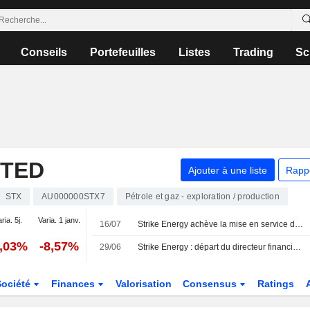
Conseils
Portefeuilles
Listes
Trading
Sc
ITED
Ajouter à une liste
Rapp
STX
AU000000STX7
Pétrole et gaz - exploration / production
ria. 5j.
Varia. 1 janv.
16/07
Strike Energy achève la mise en service des installations gazières en amont de sa centrale en Australie-Occidentale ; l'action grimpe de 5 %
3,03%
-8,57%
29/06
Strike Energy : départ du directeur financier et fin de la mise en service des 20 unités de production du projet South Erregulla
Société
Finances
Valorisation
Consensus
Ratings