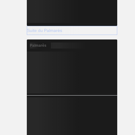
Suite du Palmarès
Palmarès