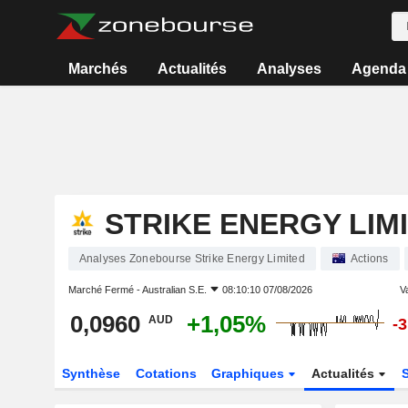
Marchés
Actualités
Analyses
Agenda
STRIKE ENERGY LIM
Analyses Zonebourse Strike Energy Limited
Actions
Marché Fermé -
Australian S.E.
08:10:10 07/08/2026
Va
0,0960
+1,05%
AUD
-
Synthèse
Cotations
Graphiques
Actualités