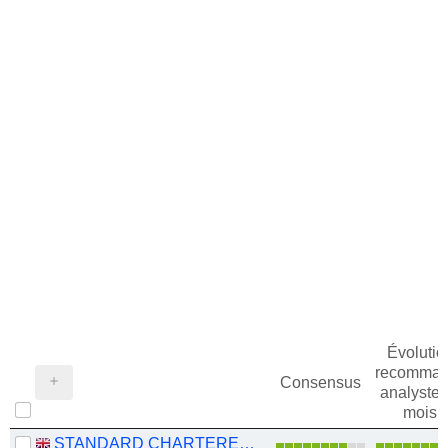
Évolutio
recomman
Consensus
analystes
mois
STANDARD CHARTERED PLC