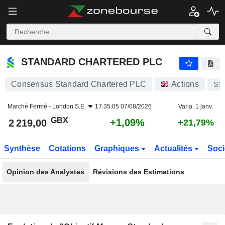
STANDARD CHARTERED PLC
2 219,00
p
+1,09%
STANDARD CHARTERED PLC
Consensus Standard Chartered PLC
Actions
ST
Marché Fermé -
London S.E.
17:35:05 07/08/2026
Varia. 1 janv.
GBX
+1,09%
2 219,00
+21,79%
Synthèse
Cotations
Graphiques
Actualités
Soci
Opinion des Analystes
Révisions des Estimations