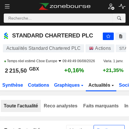
STANDARD CHARTERED PLC
2 215,50
p
+0,16%
STANDARD CHARTERED PLC
Actualités Standard Chartered PLC
Actions
STA
Temps réel estimé
Cboe Europe
09:49:49 06/08/2026
Varia. 1 janv.
GBX
+0,16%
2 215,50
+21,35%
Synthèse
Cotations
Graphiques
Actualités
Soci
Toute l'actualité
Reco analystes
Faits marquants
In