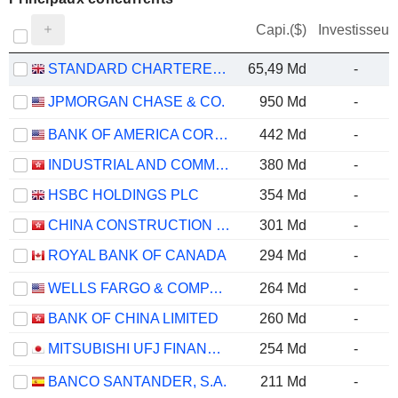
Capi.($)
Investisseur
STANDARD CHARTERED PLC
65,49 Md
-
JPMORGAN CHASE & CO.
950 Md
-
BANK OF AMERICA CORPORATION
442 Md
-
INDUSTRIAL AND COMMERCIAL BANK OF CHINA LIMITED
380 Md
-
HSBC HOLDINGS PLC
354 Md
-
CHINA CONSTRUCTION BANK CORPORATION
301 Md
-
ROYAL BANK OF CANADA
294 Md
-
WELLS FARGO & COMPANY
264 Md
-
BANK OF CHINA LIMITED
260 Md
-
MITSUBISHI UFJ FINANCIAL GROUP, INC.
254 Md
-
BANCO SANTANDER, S.A.
211 Md
-