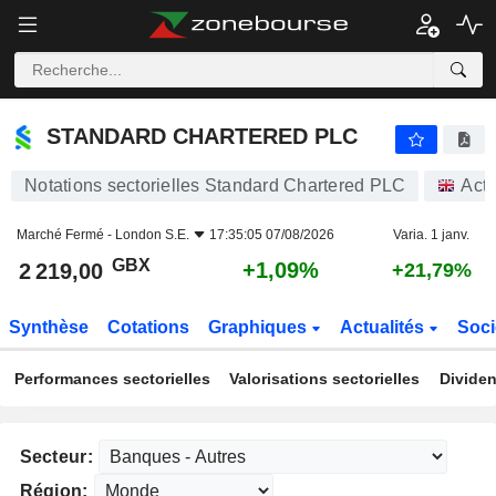
STANDARD CHARTERED PLC
2 219,00
p
+1,09%
STANDARD CHARTERED PLC
Notations sectorielles Standard Chartered PLC
Acti
Marché Fermé -
London S.E.
17:35:05 07/08/2026
Varia. 1 janv.
GBX
+1,09%
2 219,00
+21,79%
Synthèse
Cotations
Graphiques
Actualités
Soci
Performances sectorielles
Valorisations sectorielles
Dividen
Secteur:
Région: