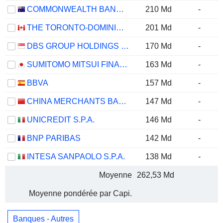
COMMONWEALTH BANK OF AUSTRALIA
210 Md
-
THE TORONTO-DOMINION BANK
201 Md
-
DBS GROUP HOLDINGS LTD
170 Md
-
SUMITOMO MITSUI FINANCIAL GROUP, INC.
163 Md
-
BBVA
157 Md
-
CHINA MERCHANTS BANK CO., LTD.
147 Md
-
UNICREDIT S.P.A.
146 Md
-
BNP PARIBAS
142 Md
-
INTESA SANPAOLO S.P.A.
138 Md
-
Moyenne
262,53 Md
Moyenne pondérée par Capi.
Banques - Autres