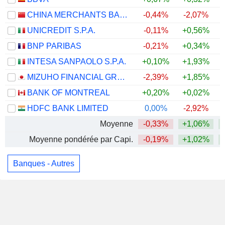
CHINA MERCHANTS BANK CO., LTD.
-0,44%
-2,07%
UNICREDIT S.P.A.
-0,11%
+0,56%
BNP PARIBAS
-0,21%
+0,34%
+
INTESA SANPAOLO S.P.A.
+0,10%
+1,93%
MIZUHO FINANCIAL GROUP, INC.
-2,39%
+1,85%
BANK OF MONTREAL
+0,20%
+0,02%
HDFC BANK LIMITED
0,00%
-2,92%
Moyenne
-0,33%
+1,06%
Moyenne pondérée par Capi.
-0,19%
+1,02%
Banques - Autres