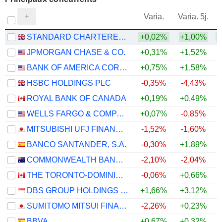
V
Varia.
Varia. 5j.
STANDARD CHARTERED PLC
+0,02%
+1,00%
JPMORGAN CHASE & CO.
+0,31%
+1,52%
BANK OF AMERICA CORPORATION
+0,75%
+1,58%
HSBC HOLDINGS PLC
-0,35%
-4,43%
ROYAL BANK OF CANADA
+0,19%
+0,49%
WELLS FARGO & COMPANY
+0,07%
-0,85%
MITSUBISHI UFJ FINANCIAL GROUP, INC.
-1,52%
-1,60%
BANCO SANTANDER, S.A.
-0,30%
+1,89%
COMMONWEALTH BANK OF AUSTRALIA
-2,10%
-2,04%
THE TORONTO-DOMINION BANK
-0,06%
+0,66%
DBS GROUP HOLDINGS LTD
+1,66%
+3,12%
SUMITOMO MITSUI FINANCIAL GROUP, INC.
-2,26%
+0,23%
BBVA
+0,67%
+0,32%
+