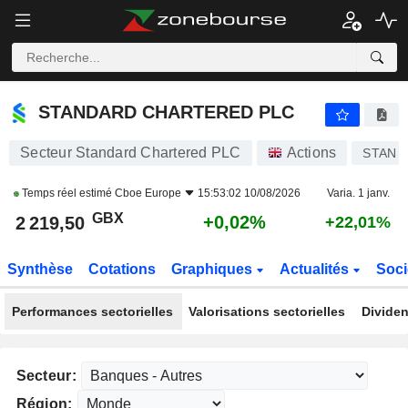
STANDARD CHARTERED PLC
2 219,50
p
+0,02%
STANDARD CHARTERED PLC
Secteur Standard Chartered PLC
Actions
STAN
Temps réel estimé
Cboe Europe
15:53:02 10/08/2026
Varia. 1 janv.
GBX
+0,02%
2 219,50
+22,01%
Synthèse
Cotations
Graphiques
Actualités
Soci
Performances sectorielles
Valorisations sectorielles
Dividen
Secteur:
Région: