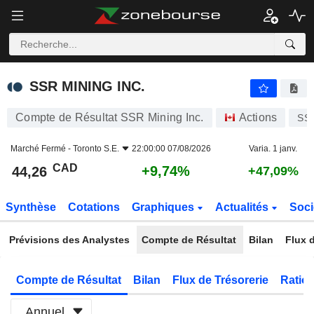
SSR MINING INC.
44,26
$
+9,74%
SSR MINING INC.
Compte de Résultat SSR Mining Inc.
Actions
SS
Marché Fermé -
Toronto S.E.
22:00:00 07/08/2026
Varia. 1 janv.
CAD
+9,74%
44,26
+47,09%
Synthèse
Cotations
Graphiques
Actualités
Soci
Prévisions des Analystes
Compte de Résultat
Bilan
Flux d
Compte de Résultat
Bilan
Flux de Trésorerie
Ratios
Annuel