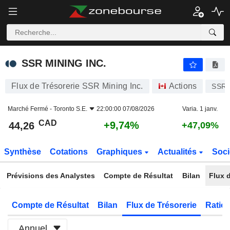
SSR MINING INC.
44,26
$
+9,74%
SSR MINING INC.
Flux de Trésorerie SSR Mining Inc.
Actions
SSR
Marché Fermé -
Toronto S.E.
22:00:00 07/08/2026
Varia. 1 janv.
CAD
+9,74%
44,26
+47,09%
Synthèse
Cotations
Graphiques
Actualités
Soci
Prévisions des Analystes
Compte de Résultat
Bilan
Flux d
Compte de Résultat
Bilan
Flux de Trésorerie
Ratios
Annuel