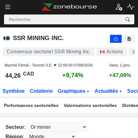
SSR MINING INC.
44,26
$
+9,74%
SSR MINING INC.
Consensus sectoriel SSR Mining Inc.
Actions
S
Marché Fermé -
Toronto S.E.
22:00:00 07/08/2026
Varia. 1 janv.
CAD
+9,74%
44,26
+47,09%
Synthèse
Cotations
Graphiques
Actualités
Soci
Performances sectorielles
Valorisations sectorielles
Dividen
Secteur:
Région: