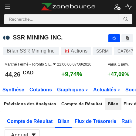
SSR MINING INC.
44,26
$
+9,74%
SSR MINING INC.
Bilan SSR Mining Inc.
Actions
SSRM
CA78473
Marché Fermé -
Toronto S.E.
22:00:00 07/08/2026
Varia. 1 janv.
CAD
+9,74%
44,26
+47,09%
Synthèse
Cotations
Graphiques
Actualités
Soci
Prévisions des Analystes
Compte de Résultat
Bilan
Flux d
Compte de Résultat
Bilan
Flux de Trésorerie
Ratios
Annuel