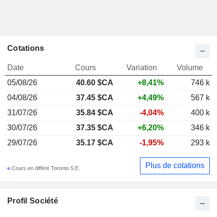
Cotations
Date
Cours
Variation
Volume
05/08/26
40.60 $CA
+8,41%
746 k
04/08/26
37.45 $CA
+4,49%
567 k
31/07/26
35.84 $CA
-4,04%
400 k
30/07/26
37.35 $CA
+6,20%
346 k
29/07/26
35.17 $CA
-1,95%
293 k
Plus de cotations
Cours en différé Toronto S.E.
Profil Société