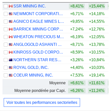
SSR MINING INC.
+8,41%
+15,44%
+
NEWMONT CORPORATION
+6,71%
+14,18%
+
AGNICO EAGLE MINES LIMITED
+9,85%
+14,55%
+
BARRICK MINING CORPORATION
+7,24%
+12,76%
+
WHEATON PRECIOUS METALS CORP.
+6,19%
+12,05%
+
ANGLOGOLD ASHANTI PLC
+8,71%
+13,78%
+
KINROSS GOLD CORPORATION
+8,59%
+10,15%
+
NORTHERN STAR RESOURCES LIMITED
+3,26%
+10,84%
+
ROYAL GOLD, INC.
+4,40%
+10,03%
+
COEUR MINING, INC.
+7,53%
+19,14%
+
Moyenne
+6,61%
+11,61%
+
Moyenne pondérée par Capi.
+6,26%
+11,24%
+
Voir toutes les performances sectorielles