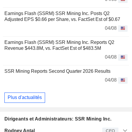
Earnings Flash (SSRM) SSR Mining Inc. Posts Q2
Adjusted EPS $0.66 per Share, vs. FactSet Est of $0.67
04/08
Earnings Flash (SSRM) SSR Mining Inc. Reports Q2
Revenue $443.8M, vs. FactSet Est of $483.5M
04/08
SSR Mining Reports Second Quarter 2026 Results
04/08
Plus d'actualités
Dirigeants et Administrateurs: SSR Mining Inc.
Dirigeant
Titre
Age
Depuis
Rodney Antal
CEO