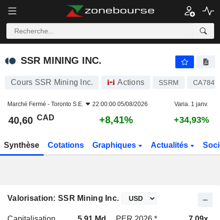
SSR MINING INC.
40,60
$
+8,41%
SSR MINING INC.
Cours SSR Mining Inc.
Actions
SSRM
CA7847
Marché Fermé -
Toronto S.E.
22:00:00 05/08/2026
Varia. 1 janv.
CAD
+8,41%
40,60
+34,93%
Synthèse
Cotations
Graphiques
Actualités
Soci
Valorisation: SSR Mining Inc.
Capitalisation
5,91 Md
PER 2026 *
7,09x