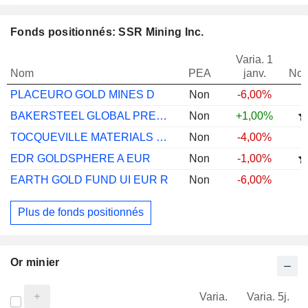
Fonds positionnés: SSR Mining Inc.
Varia. 1
Nom
PEA
janv.
Not
PLACEURO GOLD MINES D
Non
-6,00%
BAKERSTEEL GLOBAL PRECIOUS METALS D EUR
Non
+1,00%
TOCQUEVILLE MATERIALS FOR THE FUTURE P
Non
-4,00%
EDR GOLDSPHERE A EUR
Non
-1,00%
EARTH GOLD FUND UI EUR R
Non
-6,00%
Plus de fonds positionnés
Or minier
Varia.
Varia. 5j.