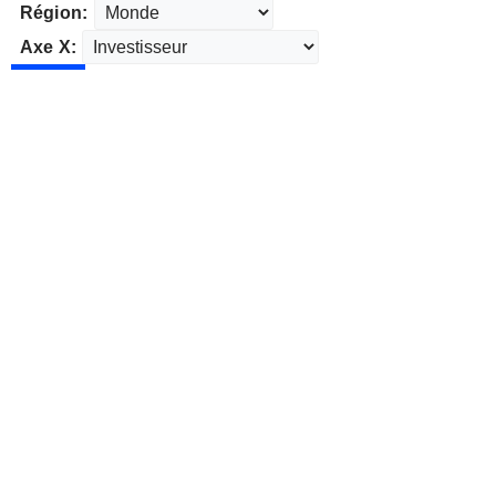
Région:
Axe X: