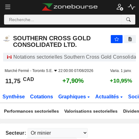
SOUTHERN CROSS GOLD CONSOLIDATED LTD.
11,75
$
+7,90%
SOUTHERN CROSS GOLD
CONSOLIDATED LTD.
Notations sectorielles Southern Cross Gold Consolidate
Marché Fermé -
Toronto S.E.
22:00:00 07/08/2026
Varia. 1 janv.
CAD
+7,90%
11,75
+10,95%
Synthèse
Cotations
Graphiques
Actualités
Soci
Performances sectorielles
Valorisations sectorielles
Dividen
Secteur: