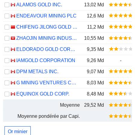
ALAMOS GOLD INC.
13,02 Md
ENDEAVOUR MINING PLC
12,6 Md
CHIFENG JILONG GOLD MINING GROUP LIMITED
11,2 Md
ZHAOJIN MINING INDUSTRY COMPANY LIMITED
10,55 Md
ELDORADO GOLD CORPORATION
9,35 Md
IAMGOLD CORPORATION
9,26 Md
-
DPM METALS INC.
9,07 Md
G MINING VENTURES CORP.
8,03 Md
EQUINOX GOLD CORP.
8,48 Md
Moyenne
29,52 Md
Moyenne pondérée par Capi.
Or minier