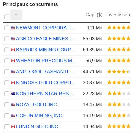
Principaux concurrents
Capi.($)
Investisseur
NEWMONT CORPORATION
111 Md
AGNICO EAGLE MINES LIMITED
85,03 Md
BARRICK MINING CORPORATION
69,35 Md
WHEATON PRECIOUS METALS CORP.
56,9 Md
ANGLOGOLD ASHANTI PLC
44,71 Md
KINROSS GOLD CORPORATION
30,37 Md
NORTHERN STAR RESOURCES LIMITED
22,23 Md
ROYAL GOLD, INC.
18,47 Md
COEUR MINING, INC.
16,19 Md
LUNDIN GOLD INC.
14,94 Md