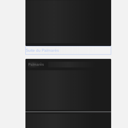
Suite du Palmarès
Palmarès