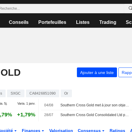
Conseils
Portefeuilles
Listes
Trading
Sc
GOLD
Ajouter à une liste
Rapp
ns
SXGC
CA8426851090
Or
ia. 5j.
Varia. 1 janv.
04/08
Southern Cross Gold met à jour son objectif d'exploration pour le projet d'or et d'antimoine de Victoria
,79%
+1,79%
28/07
Southern Cross Gold Consolidated Ltd publie les résultats de cinq forages sur le projet d'or et d'antimoine de Sunday Creek
Société
Finances
Valorisation
Consensus
Ratings