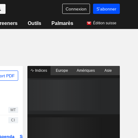
Connexion
S'abonner
reeners
Outils
Palmarès
Édition suisse
Indices
Europe
Amériques
Asie
ort PDF
MT
CI
Agenda
Secteur
Dérivés