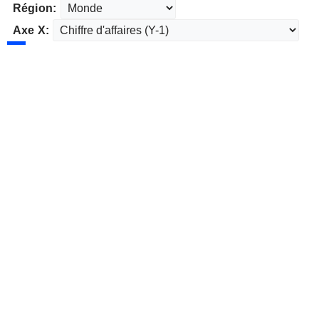
Région:
Axe X: