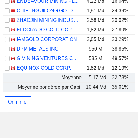
ENDEAVOUR MINING PLC
4,22 Md
16,04%
CHIFENG JILONG GOLD MINING GROUP LIMITED
1,81 Md
24,39%
ZHAOJIN MINING INDUSTRY COMPANY LIMITED
2,58 Md
20,02%
ELDORADO GOLD CORPORATION
1,82 Md
27,89%
IAMGOLD CORPORATION
2,85 Md
23,29%
DPM METALS INC.
950 M
38,85%
G MINING VENTURES CORP.
585 M
49,57%
EQUINOX GOLD CORP.
1,82 Md
12,19%
Moyenne
5,17 Md
32,78%
Moyenne pondérée par Capi.
10,44 Md
35,01%
Or minier