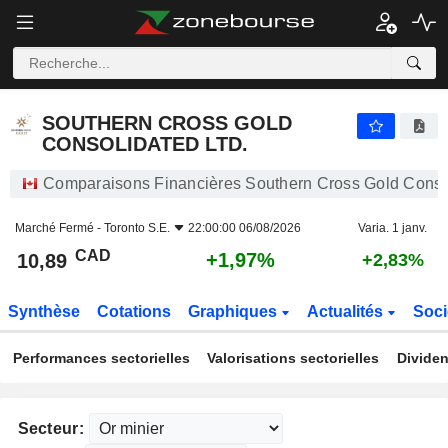
SOUTHERN CROSS GOLD CONSOLIDATED LTD.
10,89
$
+1,97%
SOUTHERN CROSS GOLD
CONSOLIDATED LTD.
Comparaisons Financières Southern Cross Gold Consoli
Marché Fermé -
Toronto S.E.
22:00:00 06/08/2026
Varia. 1 janv.
CAD
+1,97%
10,89
+2,83%
Synthèse
Cotations
Graphiques
Actualités
Soci
Performances sectorielles
Valorisations sectorielles
Dividen
Secteur: