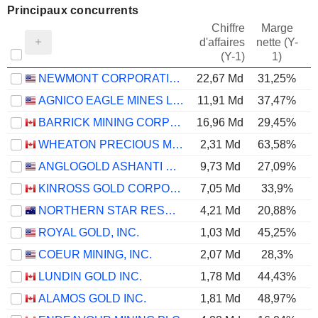
Principaux concurrents
Chiffre
Marge
d'affaires
nette (Y-
E
(Y-1)
1)
NEWMONT CORPORATION
22,67 Md
31,25%
AGNICO EAGLE MINES LIMITED
11,91 Md
37,47%
BARRICK MINING CORPORATION
16,96 Md
29,45%
WHEATON PRECIOUS METALS CORP.
2,31 Md
63,58%
ANGLOGOLD ASHANTI PLC
9,73 Md
27,09%
KINROSS GOLD CORPORATION
7,05 Md
33,9%
NORTHERN STAR RESOURCES LIMITED
4,21 Md
20,88%
ROYAL GOLD, INC.
1,03 Md
45,25%
COEUR MINING, INC.
2,07 Md
28,3%
LUNDIN GOLD INC.
1,78 Md
44,43%
ALAMOS GOLD INC.
1,81 Md
48,97%