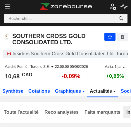
SOUTHERN CROSS GOLD CONSOLIDATED LTD.
10,68
$
-0,09%
SOUTHERN CROSS GOLD
CONSOLIDATED LTD.
Insiders Southern Cross Gold Consolidated Ltd. Toront
Marché Fermé -
Toronto S.E.
22:00:00 05/08/2026
Varia. 1 janv.
CAD
-0,09%
10,68
+0,85%
Synthèse
Cotations
Graphiques
Actualités
Soci
Toute l'actualité
Reco analystes
Faits marquants
In