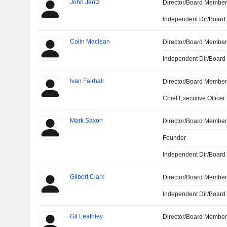
John Jentz
Director/Board Membe
Independent Dir/Boar
Colin Maclean
Director/Board Membe
Independent Dir/Boar
Ivan Fairhall
Director/Board Membe
Chief Executive Officer
Mark Saxon
Director/Board Membe
Founder
Independent Dir/Boar
Gilbert Clark
Director/Board Membe
Independent Dir/Boar
Gil Leathley
Director/Board Membe