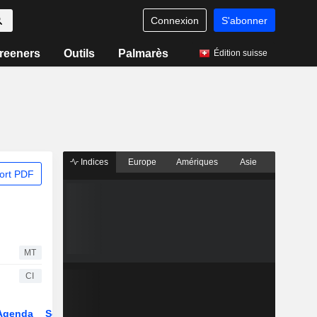
Connexion
S'abonner
reeners
Outils
Palmarès
Édition suisse
Indices
Europe
Amériques
Asie
ort PDF
MT
CI
Agenda
Secteur
Dérivés