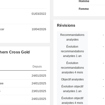
Homme
Femme
01/03/2022
Révisions
icer
10/04/2026
Recommandations
-
analystes
Évolution
-
recommandations
thern Cross Gold
analystes 1 an
Évolution
-
Depuis
recommandations
analystes 4 mois
24/01/2025
Objectif analystes
-
tee
24/01/2025
Évolution objectif
-
e
23/01/2025
analystes 1 an
Évolution objectif
-
24/01/2025
analystes 4 mois