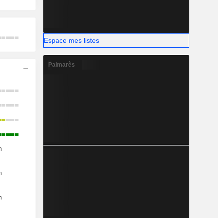
Espace mes listes
Palmarès
n
n
n