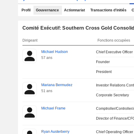
Profil
Gouvernance
Actionnariat
Transactions d'initiés
C
Comité Exécutif: Southern Cross Gold Consolid
Dirigeant
Fonctions occupées
Michael Hudson
Chief Executive Officer
57 ans
Founder
President
Mariana Bermudez
Investor Relations Cont
51 ans
Corporate Secretary
Michael Frame
Comptroller/Controller/
Director of Finance/CF
Ryan Austerberry
Chief Operating Officer