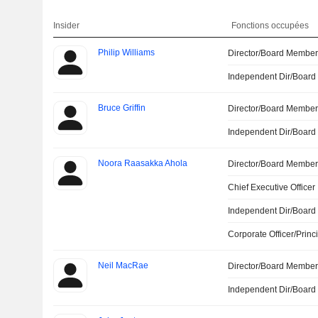
Insider
Fonctions occupées
Philip Williams
Director/Board Membe
Independent Dir/Boar
Bruce Griffin
Director/Board Membe
Independent Dir/Boar
Noora Raasakka Ahola
Director/Board Membe
Chief Executive Officer
Independent Dir/Boar
Corporate Officer/Princ
Neil MacRae
Director/Board Membe
Independent Dir/Boar