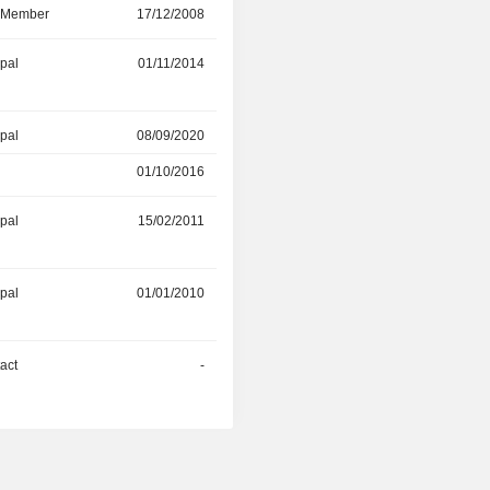
d Member
17/12/2008
04/04/2016
ipal
01/11/2014
-
ipal
08/09/2020
-
01/10/2016
08/09/2020
ipal
15/02/2011
-
ipal
01/01/2010
-
act
-
-