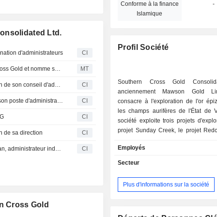
Conforme à la finance
-
Islamique
onsolidated Ltd.
Profil Société
ation d'administrateurs
CI
Southern Cross Gold Consolidated acquiert Southern Cross Gold et nomme son PDG
MT
Southern Cross Gold Consolid
Mawson Gold Limited annonce des changements au sein de son conseil d'administration
CI
anciennement Mawson Gold Lim
Mawson Gold Limited annonce que Neil MacRae quitte son poste d'administrateur
CI
consacre à l'exploration de l'or ép
les champs aurifères de l'État de V
DG
CI
société exploite trois projets d'explo
projet Sunday Creek, le projet Redc
de sa direction
CI
projet Mount Isa. Le projet Sunday C
Employés
Mawson Gold Limited annonce le décès de Colin Maclean, administrateur indépendant
CI
gisement orogénique (ou épizonal) p
de type Fosterville situé à environ 60
Secteur
(km) au nord de Melbourne et conte
900 hectares (ha) des deux permis d'
Plus d'informations sur la société
accordés et d'un permis de rétentio
La société possède plus de 1 054,5 h
rn Cross Gold
en pleine propriété sur Sunday 