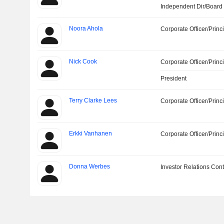
Independent Dir/Boar
Noora Ahola
Corporate Officer/Princ
Nick Cook
Corporate Officer/Princ
President
Terry Clarke Lees
Corporate Officer/Princ
Erkki Vanhanen
Corporate Officer/Princ
Donna Werbes
Investor Relations Cont