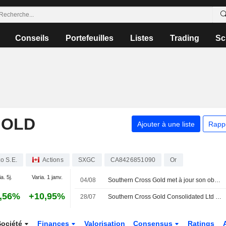
Conseils
Portefeuilles
Listes
Trading
Sc
GOLD
Ajouter à une liste
Rapp
o S.E.
Actions
SXGC
CA8426851090
Or
a. 5j.
Varia. 1 janv.
04/08
Southern Cross Gold met à jour son objectif d'exploration pour le projet d'or et d'antimoine de Victoria
,56%
+10,95%
28/07
Southern Cross Gold Consolidated Ltd publie les résultats de cinq forages sur le projet d'or et d'antimoine de Sunday Creek
Société
Finances
Valorisation
Consensus
Ratings