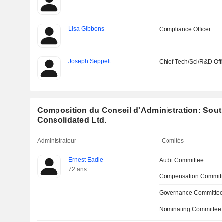
Lisa Gibbons
Compliance Officer
Joseph Seppelt
Chief Tech/Sci/R&D Off
Composition du Conseil d'Administration: Sou
Consolidated Ltd.
Administrateur
Comités
Ernest Eadie
Audit Committee
72 ans
Compensation Commit
Governance Committe
Nominating Committee