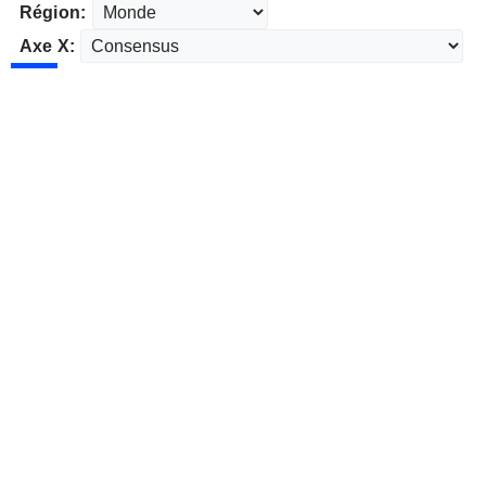
Région:
Axe X: