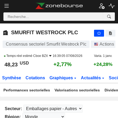
SMURFIT WESTROCK PLC
48,23
$
+2,77%
SMURFIT WESTROCK PLC
Consensus sectoriel Smurfit Westrock Plc
Actions
Temps réel estimé
Cboe BZX
16:39:05 07/08/2026
Varia. 1 janv.
USD
+2,77%
48,23
+24,28%
Synthèse
Cotations
Graphiques
Actualités
Soci
Performances sectorielles
Valorisations sectorielles
Dividen
Secteur:
Région: