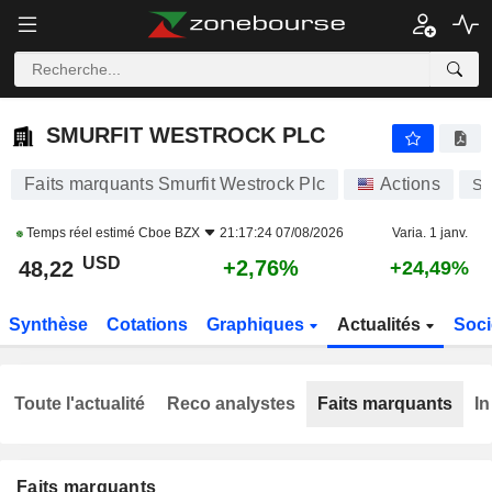
SMURFIT WESTROCK PLC
48,22
$
+2,76%
SMURFIT WESTROCK PLC
Faits marquants Smurfit Westrock Plc
Actions
S
Temps réel estimé
Cboe BZX
21:17:24 07/08/2026
Varia. 1 janv.
USD
+2,76%
48,22
+24,49%
Synthèse
Cotations
Graphiques
Actualités
Soci
Toute l'actualité
Reco analystes
Faits marquants
In
Faits marquants