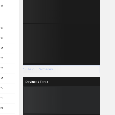
 M
825 M
319 M
699 M
66
3,19
0,83
1,34
66
3,19
0,83
1,34
 M
258 M
386 M
522 M
62
3,17
0,82
1,33
62
3,17
0,82
1,33
Suite du Palmarès
 M
260 M
389 M
526 M
Devises / Forex
65
3,08
1,55
1,75
61
3,05
1,53
1,74
39
1,68
0,6
1,72