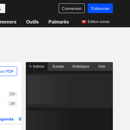
Connexion
S'abonner
reeners
Outils
Palmarès
Édition suisse
Indices
Europe
Amériques
Asie
ort PDF
ZM
ZM
Agenda
Secteur
Dérivés
Fonds et ETFs