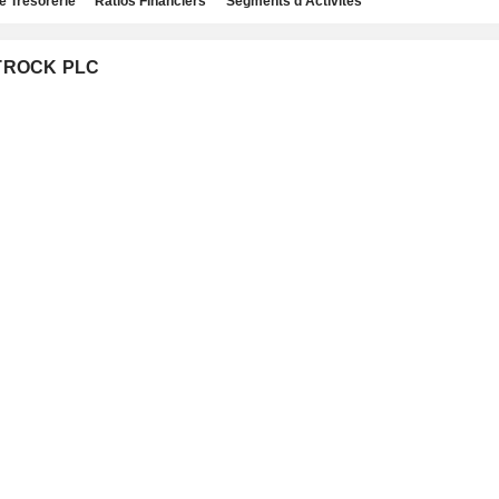
e Trésorerie
Ratios Financiers
Segments d'Activités
STROCK PLC