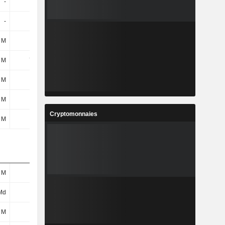
-
2 M
19 M
-4 M
-
-30 M
-156 M
-186 M
 M
-28 M
-137 M
-190 M
 M
795 M
597 M
915 M
 M
10 M
22 M
24 M
 M
1 M
14 M
20 M
Cryptomonnaies
 M
43 M
20 M
-35 M
 M
-
-
-
Md
-
-
-
 M
10 M
-
-