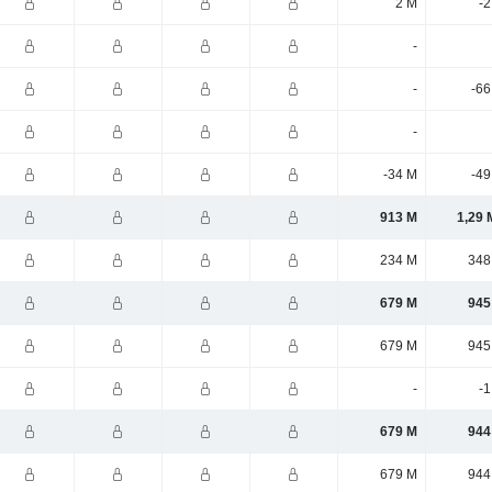
2 M
-2
-
-
-66
-
-34 M
-49
913 M
1,29 
234 M
348
679 M
945
679 M
945
-
-1
679 M
944
679 M
944