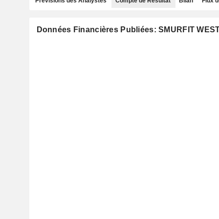
Prévisions des Analystes
Compte de Résultat
Bilan
Flux d
Données Financières Publiées: SMURFIT WE