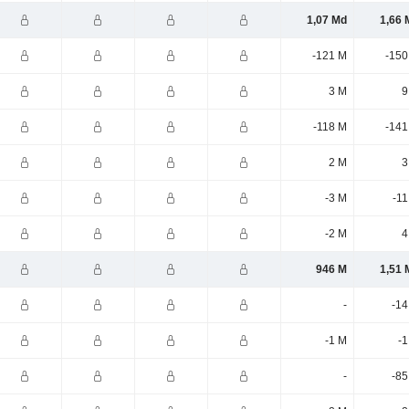
1,07 Md
1,66 
-121 M
-150
3 M
9
-118 M
-141
2 M
3
-3 M
-11
-2 M
4
946 M
1,51 
-
-14
-1 M
-1
-
-85