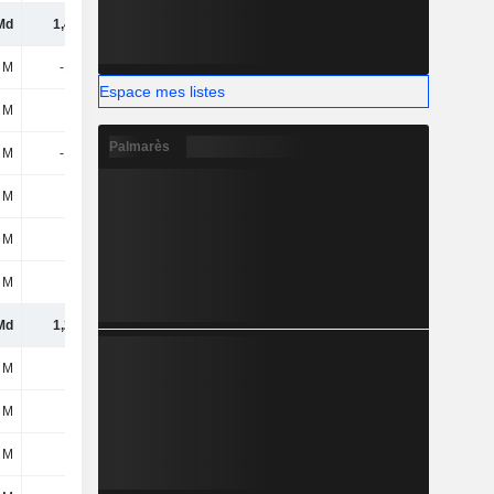
Md
1,41 Md
1,38 Md
2,25 Md
 M
-170 M
-525 M
-840 M
Espace mes listes
 M
31 M
127 M
111 M
Palmarès
 M
-139 M
-398 M
-729 M
 M
-
-
-
 M
-
-22 M
-33 M
 M
6 M
-3 M
-28 M
Md
1,27 Md
955 M
1,46 Md
 M
-
-
-139 M
 M
-78 M
-395 M
-120 M
 M
-
-
-