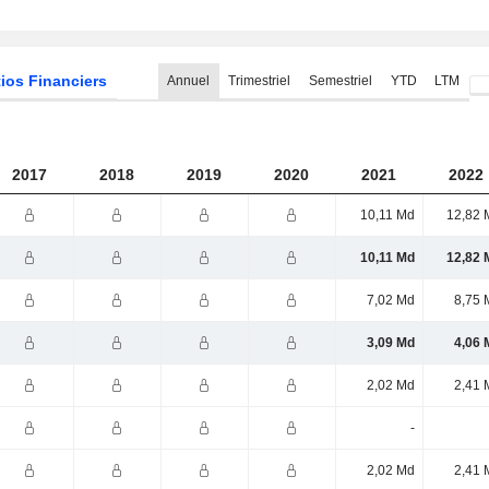
ios Financiers
Annuel
Trimestriel
Semestriel
YTD
LTM
2017
2018
2019
2020
2021
2022
10,11 Md
12,82 
10,11 Md
12,82 
7,02 Md
8,75 
3,09 Md
4,06 
2,02 Md
2,41 
-
2,02 Md
2,41 