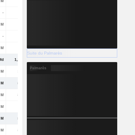
 M
-
-
-
-
-10 M
-
-
 M
-5 M
-
-246 M
-
-
-
-
 M
-42 M
-
-
Suite du Palmarès
Md
1,14 Md
560 M
959 M
Palmarès
 M
312 M
241 M
260 M
 M
826 M
319 M
699 M
 M
826 M
319 M
699 M
 M
-1 M
-
-
 M
825 M
319 M
699 M
 M
825 M
319 M
699 M