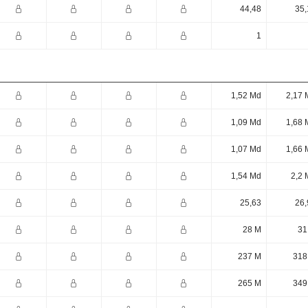
44,48
35,
1
1,52 Md
2,17 
1,09 Md
1,68 
1,07 Md
1,66 
1,54 Md
2,2 
25,63
26,
28 M
31
237 M
318
265 M
349