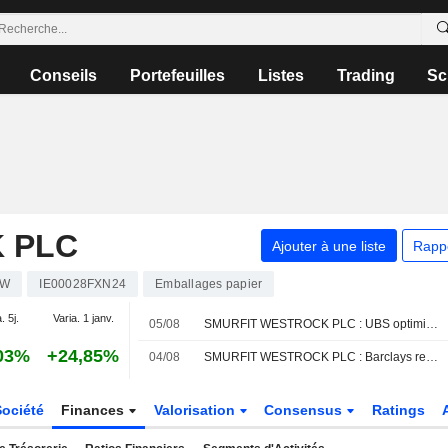
Conseils
Portefeuilles
Listes
Trading
Sc
 PLC
Ajouter à une liste
Rapp
SW
IE00028FXN24
Emballages papier
. 5j.
Varia. 1 janv.
05/08
SMURFIT WESTROCK PLC : UBS optimiste sur le dossier
03%
+24,85%
04/08
SMURFIT WESTROCK PLC : Barclays reste à l'achat
Société
Finances
Valorisation
Consensus
Ratings