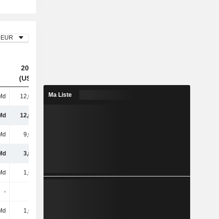
EUR
2023
2024
2025
(USD)
(USD)
(USD)
Ma Liste
Md
12,09 Md
21,11 Md
31,18 Md
Md
12,09 Md
21,11 Md
31,18 Md
Md
9,04 Md
16,91 Md
25,14 Md
Md
3,05 Md
4,2 Md
6,04 Md
Md
1,65 Md
2,44 Md
3,41 Md
-
2 M
380 M
383 M
Md
1,65 Md
2,82 Md
3,79 Md