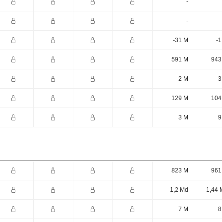
-
-
-31 M
-1
591 M
943
2 M
3
129 M
104
3 M
9
823 M
961
1,2 Md
1,44 
7 M
8