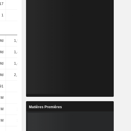
17
47,39
203,76
128,76
1
1
1
1
Md
1,99 Md
2,84 Md
4,8 Md
Md
1,46 Md
1,48 Md
2,4 Md
Md
1,41 Md
1,38 Md
2,25 Md
Md
2,15 Md
3,23 Md
5,34 Md
91
27,42
43,04
27,11
 M
44 M
64 M
71 M
Matières Premières
 M
296 M
314 M
379 M
 M
340 M
378 M
450 M