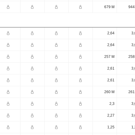
679 M
944
2,64
3,
2,64
3,
257 M
258
2,61
3,
2,61
3,
260 M
261
2,3
3,
2,27
3,
1,25
1,