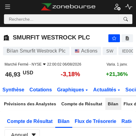
SMURFIT WESTROCK PLC
46,93
$
-3,18%
SMURFIT WESTROCK PLC
Bilan Smurfit Westrock Plc
Actions
SW
IE000
Marché Fermé -
NYSE
22:00:02 06/08/2026
Varia. 1 janv.
USD
-3,18%
46,93
+21,36%
Synthèse
Cotations
Graphiques
Actualités
Soci
Prévisions des Analystes
Compte de Résultat
Bilan
Flux d
Compte de Résultat
Bilan
Flux de Trésorerie
Ratios
Annuel