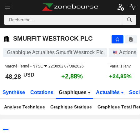
SMURFIT WESTROCK PLC
48,28
$
+2,88%
SMURFIT WESTROCK PLC
Graphique Actualités Smurfit Westrock Plc
Actions
Marché Fermé -
NYSE
22:00:02 07/08/2026
Varia. 1 janv.
USD
+2,88%
48,28
+24,85%
Synthèse
Cotations
Graphiques
Actualités
Soci
Analyse Technique
Graphique Statique
Graphique Total Re