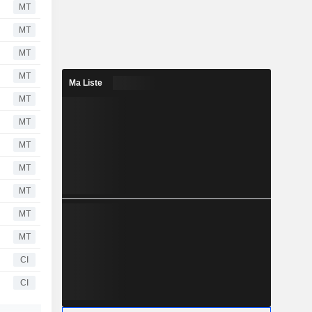
MT
MT
MT
MT
Ma Liste
MT
MT
MT
MT
MT
MT
MT
CI
CI