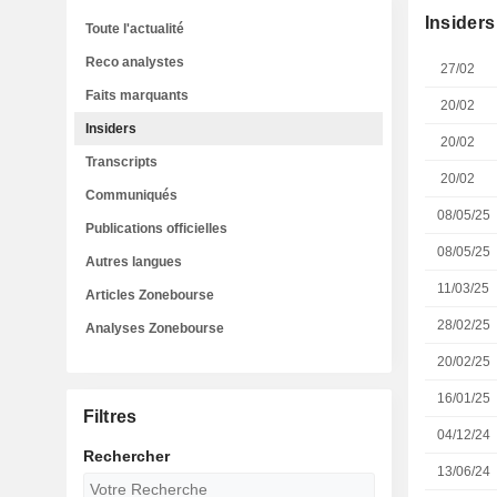
Insiders
Toute l'actualité
Reco analystes
27/02
Faits marquants
20/02
Insiders
20/02
Transcripts
20/02
Communiqués
08/05/25
Publications officielles
08/05/25
Autres langues
11/03/25
Articles Zonebourse
28/02/25
Analyses Zonebourse
20/02/25
16/01/25
Filtres
04/12/24
Rechercher
13/06/24