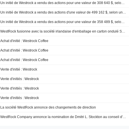
Un initié de Westrock a vendu des actions pour une valeur de 308 640 $, selon un récent dépôt auprès de la SEC
Un initié de Westrock a vendu des actions d'une valeur de 499 162 $, selon un récent dépôt auprès de la SEC
Un initié de Westrock a vendu des actions pour une valeur de 358 489 $, selon un récent dépôt auprès de la SEC
WestRock fusionne avec la société irlandaise d'emballage en carton ondulé Smurfit Kappa
Achat d'initié : Westrock Coffee
Achat d'initié : Westrock Coffee
Achat d'initié : Westrock Coffee
Vente d'initié : Westrock
Vente d'initiés : Westrock
Vente d'initiés : Westrock
Vente d'initiés : Westrock
La société WestRock annonce des changements de direction
WestRock Company annonce la nomination de Dmitri L. Stockton au conseil d'administration