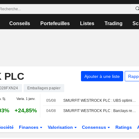
Conseils
Portefeuilles
Listes
Trading
Sc
 PLC
Ajouter à une liste
Rapp
0028FXN24
Emballages papier
. 5j.
Varia. 1 janv.
05/08
SMURFIT WESTROCK PLC : UBS optimiste sur le dossier
03%
+24,85%
04/08
SMURFIT WESTROCK PLC : Barclays reste à l'achat
Société
Finances
Valorisation
Consensus
Ratings