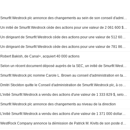
Smurfit Westrock plc annonce des changements au sein de son conseil d'administration et de ses comités pour le 1er mai 2026
Un initié de Smurfit Westrock cède des actions pour une valeur de 2 061 600 $, selon un récent dépôt à la SEC
Un dirigeant de Smurfit Westrock cède des actions pour une valeur de 512 600 USD, selon un récent dépôt auprès de la SEC
Un dirigeant de Smurfit Westrock cède des actions pour une valeur de 781 865 $, selon un récent dépôt à la SEC
Robert Bakish, de Canal+, acquiert 40 000 actions
Selon un récent document déposé auprès de la SEC, un initié de Smurfit Westrock a acheté des actions pour une valeur de 595 182 dollars.
Smurfit Westrock plc nomme Carole L. Brown au conseil d'administration en tant qu'administratrice indépendante et membre du comité.
Dmitri Stockton quitte le Conseil d'administration de Smurfit Westrock plc, à compter du 2 mai 2025
L'initié Smurfit Westrock a vendu des actions d'une valeur de 1 333 829 $, selon un récent dépôt auprès de la SEC
Smurfit Westrock plc annonce des changements au niveau de la direction
L'initié Smurfit Westrock a vendu des actions d'une valeur de 1 371 000 dollars, selon un récent dépôt auprès de la SEC.
WestRock Company annonce la démission de Patrick M. Kivits de son poste de président