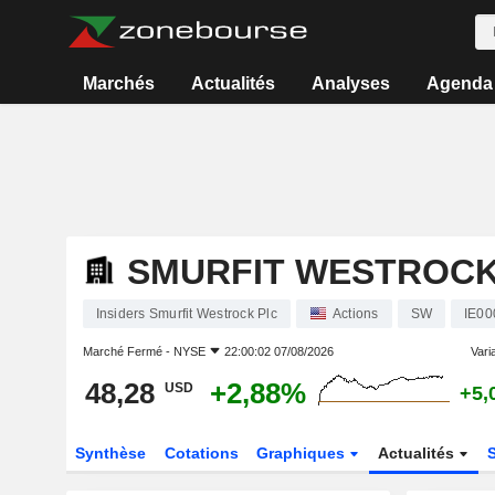
Marchés
Actualités
Analyses
Agenda
SMURFIT WESTROCK
Insiders Smurfit Westrock Plc
Actions
SW
IE0
Marché Fermé -
NYSE
22:00:02 07/08/2026
Varia
48,28
+2,88%
USD
+5,
Synthèse
Cotations
Graphiques
Actualités