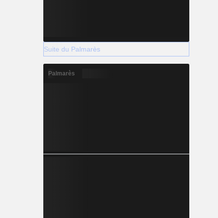
Suite du Palmarès
Palmarès