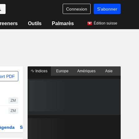
Connexion
S'abonner
reeners
Outils
Palmarès
Édition suisse
Indices
Europe
Amériques
Asie
ort PDF
ZM
ZM
Agenda
Secteur
Dérivés
Fonds et ETFs