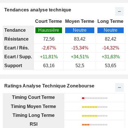
Tendances analyse technique
Court Terme
Moyen Terme
Long Terme
Tendance
Haussière
Neutre
Neutre
Résistance
72,56
83,42
82,42
Ecart / Rés.
-2,67%
-15,34%
-14,32%
Ecart / Supp.
+11,81%
+34,51%
+31,63%
Support
63,16
52,5
53,65
Ratings Analyse Technique Zonebourse
Timing Court Terme
Timing Moyen Terme
Timing Long Terme
RSI