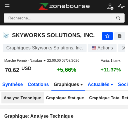
SKYWORKS SOLUTIONS, INC.
70,62
$
+5,66%
SKYWORKS SOLUTIONS, INC.
Graphiques Skyworks Solutions, Inc.
Actions
SW
Marché Fermé -
Nasdaq
22:00:00 07/08/2026
Varia. 1 janv.
USD
+5,66%
70,62
+11,37%
Synthèse
Cotations
Graphiques
Actualités
Soci
Analyse Technique
Graphique Statique
Graphique Total Re
Graphique: Analyse Technique