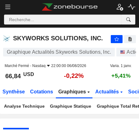
SKYWORKS SOLUTIONS, INC.
66,84
$
-0,22%
SKYWORKS SOLUTIONS, INC.
Graphique Actualités Skyworks Solutions, Inc.
Actio
Marché Fermé -
Nasdaq
22:00:00 06/08/2026
Varia. 1 janv.
USD
-0,22%
66,84
+5,41%
Synthèse
Cotations
Graphiques
Actualités
Soci
Analyse Technique
Graphique Statique
Graphique Total Re