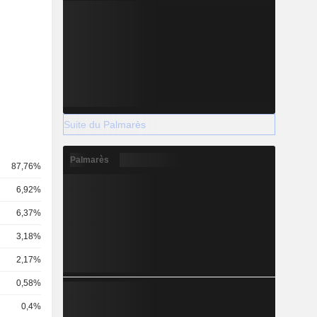
Suite du Palmarès
Palmarès
87,76%
6,92%
6,37%
3,18%
2,17%
0,58%
0,4%