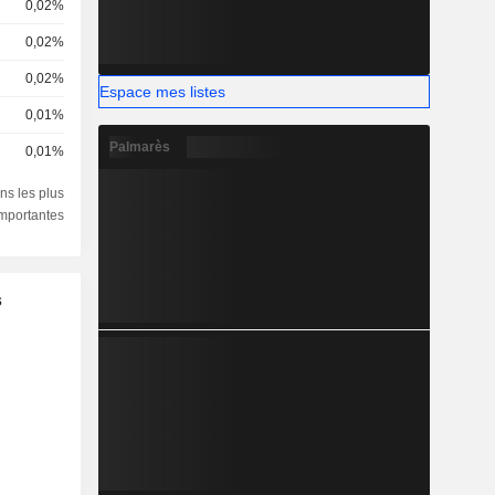
0,02%
0,02%
0,02%
Espace mes listes
0,01%
Palmarès
0,01%
ns les plus
importantes
s