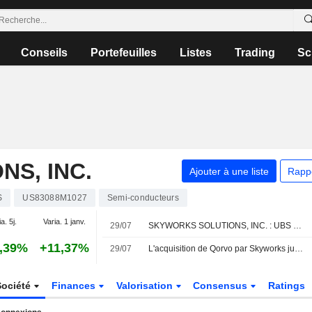
Conseils
Portefeuilles
Listes
Trading
Sc
S, INC.
Ajouter à une liste
Rapp
S
US83088M1027
Semi-conducteurs
a. 5j.
Varia. 1 janv.
29/07
SKYWORKS SOLUTIONS, INC. : UBS n'est pas inspiré par le dossier
,39%
+11,37%
29/07
L'acquisition de Qorvo par Skyworks jugée favorablement face à la stabilité des activités de base, selon RBC
Société
Finances
Valorisation
Consensus
Ratings