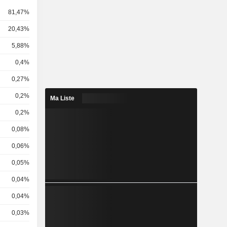
81,47%
20,43%
5,88%
0,4%
0,27%
0,2%
Ma Liste
0,2%
0,08%
0,06%
0,05%
0,04%
0,04%
0,03%