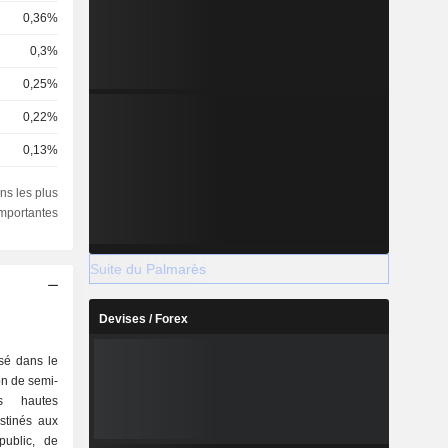
0,36%
0,3%
0,25%
0,22%
0,13%
0,09%
ns les plus
importantes
0,08%
0,08%
Suite du Palmarès
0,05%
0,05%
Devises / Forex
0,04%
isé dans le
on de semi-
0,04%
s hautes
0,03%
stinés aux
public, de
0,03%