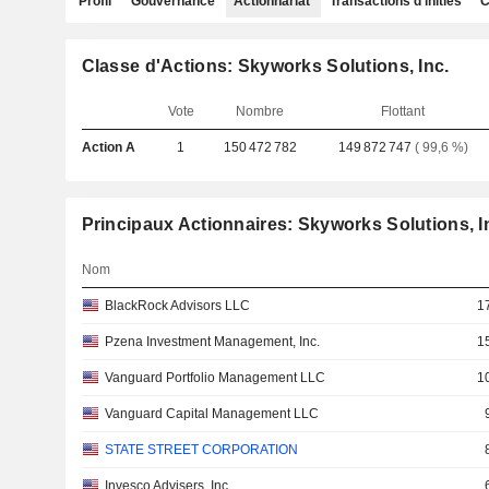
Profil
Gouvernance
Actionnariat
Transactions d'initiés
C
Classe d'Actions: Skyworks Solutions, Inc.
Vote
Nombre
Flottant
Action A
1
150 472 782
149 872 747
( 99,6 %)
Principaux Actionnaires: Skyworks Solutions, I
Nom
BlackRock Advisors LLC
1
Pzena Investment Management, Inc.
1
Vanguard Portfolio Management LLC
1
Vanguard Capital Management LLC
STATE STREET CORPORATION
Invesco Advisers, Inc.