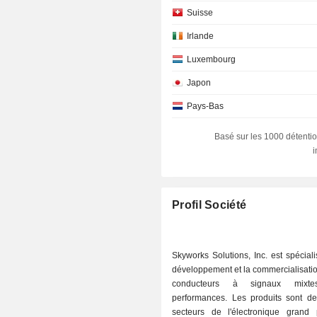
Suisse
Irlande
Luxembourg
Japon
Pays-Bas
Allemagne
Basé sur les 1000 détentio
France
Suède
Belgique
Profil Société
Emirats Arabes Unis
Espagne
Skyworks Solutions, Inc. est spécial
développement et la commercialisati
Danemark
conducteurs à signaux mixte
République Tchèque
performances. Les produits sont de
secteurs de l'électronique grand 
Finlande