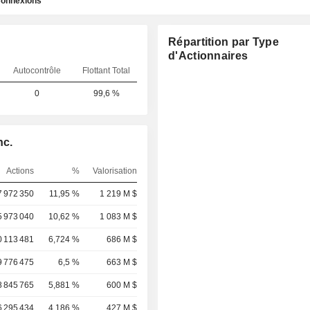
onnexions
Répartition par Type
d'Actionnaires
Autocontrôle
Flottant Total
0
99,6 %
nc.
Actions
%
Valorisation
7 972 350
11,95 %
1 219 M $
5 973 040
10,62 %
1 083 M $
0 113 481
6,724 %
686 M $
9 776 475
6,5 %
663 M $
8 845 765
5,881 %
600 M $
6 295 434
4,186 %
427 M $