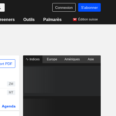
Connexion
S'abonner
reeners
Outils
Palmarès
Édition suisse
Indices
Europe
Amériques
Asie
ort PDF
ZM
MT
Agenda
Secteur
Dérivés
Fonds et ETFs