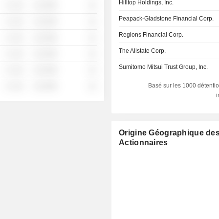
Hilltop Holdings, Inc.
░ ░░░
░░░░%
░░
Peapack-Gladstone Financial Corp.
░ ░░░
░░░░%
░░
Regions Financial Corp.
░ ░░░
░░░░%
░░
The Allstate Corp.
░ ░░░
░░░░%
░░
Sumitomo Mitsui Trust Group, Inc.
░ ░░░
░░░░%
░░
Basé sur les 1000 détentio
░ ░░░
░░░░%
░░
Origine Géographique de
Actionnaires