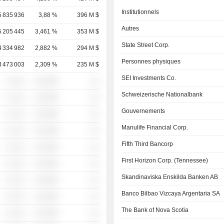
Institutionnels
5 835 936
3,88 %
396 M $
Autres
5 205 445
3,461 %
353 M $
State Street Corp.
4 334 982
2,882 %
294 M $
Personnes physiques
3 473 003
2,309 %
235 M $
SEI Investments Co.
░ ░░░
░░░░%
░░
Schweizerische Nationalbank
░ ░░░
░░░░%
░░
Gouvernements
░ ░░░
░░░░%
░░
Manulife Financial Corp.
░ ░░░
░░░░%
░░
Fifth Third Bancorp
░ ░░░
░░░░%
░░
First Horizon Corp. (Tennessee)
░ ░░░
░░░░%
░░
Skandinaviska Enskilda Banken AB
░ ░░░
░░░░%
░░
Banco Bilbao Vizcaya Argentaria SA
░ ░░░
░░░░%
░░
The Bank of Nova Scotia
░ ░░░
░░░░%
░░