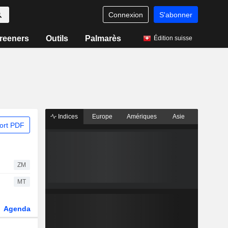
Connexion
S'abonner
reeners
Outils
Palmarès
Édition suisse
Indices
Europe
Amériques
Asie
ort PDF
ZM
MT
Agenda
Secteur
Dérivés
Fonds et ETFs