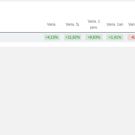
Varia. 1
Varia.
Varia. 5j.
Varia. 1an
Var
janv.
+4,13%
+11,62%
+9,63%
+1,41%
-6