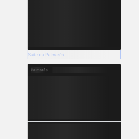
Suite du Palmarès
Palmarès