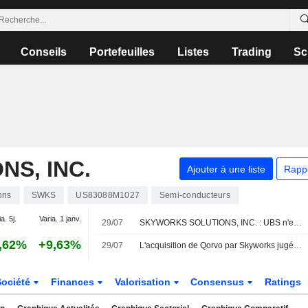
Conseils
Portefeuilles
Listes
Trading
Sc
S, INC.
Ajouter à une liste
Rapp
ons
SWKS
US83088M1027
Semi-conducteurs
a. 5j.
Varia. 1 janv.
29/07
SKYWORKS SOLUTIONS, INC. : UBS n'est pas inspiré par le dossier
,62%
+9,63%
29/07
L'acquisition de Qorvo par Skyworks jugée favorablement face à la stabilité des activités de base, selon RBC
Société
Finances
Valorisation
Consensus
Ratings