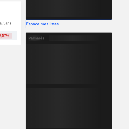
ia. 5ans
Capi.
CT
MT
LT
Espace mes listes
2,57%
10,06 Md
Palmarès