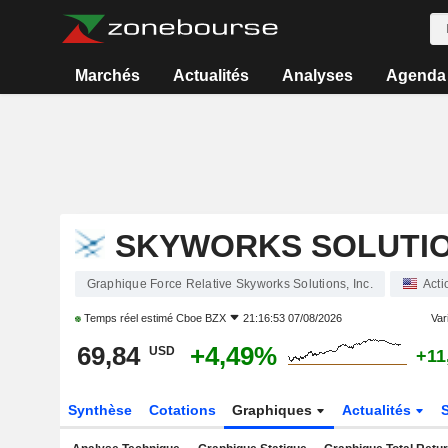
Marchés
Actualités
Analyses
Agenda
SKYWORKS SOLUTION
Graphique Force Relative Skyworks Solutions, Inc.
Acti
Temps réel estimé
Cboe BZX
21:16:53 07/08/2026
Vari
69,84
+4,49%
USD
+11
Synthèse
Cotations
Graphiques
Actualités