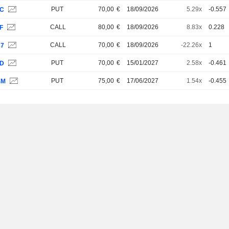
PUT
70,00
€
18/09/2026
5.29x
-0.557
VC
CALL
80,00
€
18/09/2026
8.83x
0.228
F
CALL
70,00
€
18/09/2026
-22.26x
1
87
PUT
70,00
€
15/01/2027
2.58x
-0.461
YD
PUT
75,00
€
17/06/2027
1.54x
-0.455
4M