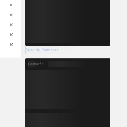
10
0.6 / 0.62
10
0.14 / 0.16
10
0,4080
EUR
10
1.02 / 1.05
10
1.66 / 1.77
Suite du Palmarès
Palmarès