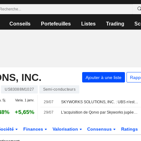
Conseils
Portefeuilles
Listes
Trading
Sc
S, INC.
Ajouter à une liste
Rapp
US83088M1027
Semi-conducteurs
. 5j.
Varia. 1 janv.
29/07
SKYWORKS SOLUTIONS, INC. : UBS n'est pas inspiré par le dossier
48%
+5,65%
29/07
L'acquisition de Qorvo par Skyworks jugée favorablement face à la stabilité des activités de base, selon RBC
Société
Finances
Valorisation
Consensus
Ratings