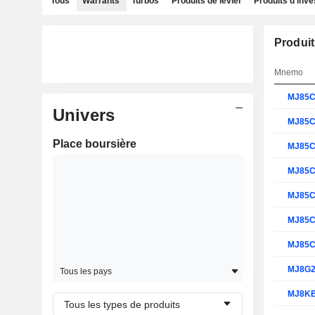
Tous
Warrants
Turbos
Produits de levier
Produits d'inv
Produit
Mnemo
MJ85
Univers
MJ85
Place boursière
MJ85
MJ85
MJ85
MJ85
MJ85
MJ8G
Tous les pays
MJ8K
Tous les types de produits