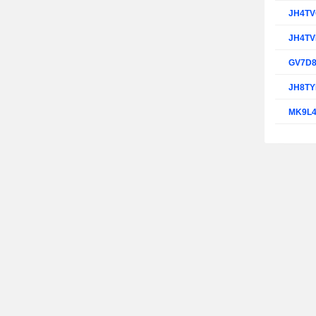
JH4T
JH4TV
GV7D
JH8T
MK9L