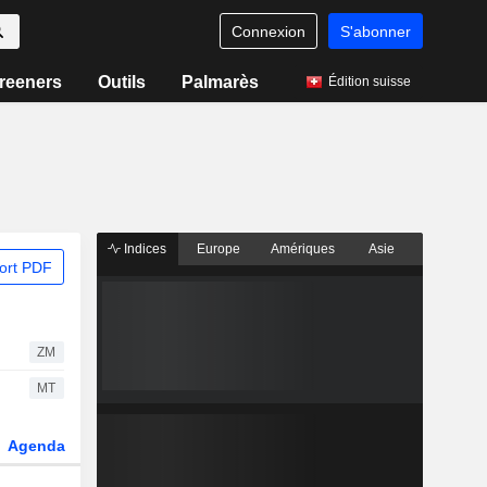
Connexion
S'abonner
reeners
Outils
Palmarès
Édition suisse
Indices
Europe
Amériques
Asie
ort PDF
ZM
MT
Agenda
Secteur
Dérivés
Fonds et ETFs