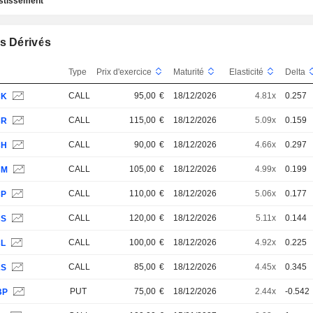
estissement
s Dérivés
Type
Prix d'exercice
Maturité
Elasticité
Delta
CALL
95,00
€
18/12/2026
4.81x
0.257
CK
CALL
115,00
€
18/12/2026
5.09x
0.159
CR
CALL
90,00
€
18/12/2026
4.66x
0.297
CH
CALL
105,00
€
18/12/2026
4.99x
0.199
CM
CALL
110,00
€
18/12/2026
5.06x
0.177
CP
CALL
120,00
€
18/12/2026
5.11x
0.144
CS
CALL
100,00
€
18/12/2026
4.92x
0.225
CL
CALL
85,00
€
18/12/2026
4.45x
0.345
2S
PUT
75,00
€
18/12/2026
2.44x
-0.542
BP