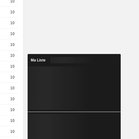
10
0,3100
EUR
10
0,0750
EUR
10
0,6400
EUR
10
0,5880
EUR
10
0.324 / 0.334
10
3,000
EUR
Ma Liste
10
0,0900
EUR
10
0.141 / 0.151
10
0,8850
EUR
10
1.656 / 1.666
10
1,894
EUR
10
1,296
EUR
10
0.28 / 0.31