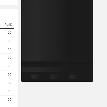
Parité
Cours
10
0.29 / 0.33
10
0.169 / 0.193
10
0.35 / 0.39
10
0.218 / 0.246
10
0.19 / 0.216
10
0.152 / 0.175
10
0.25 / 0.28
10
0.43 / 0.47
10
1.27 / 1.31