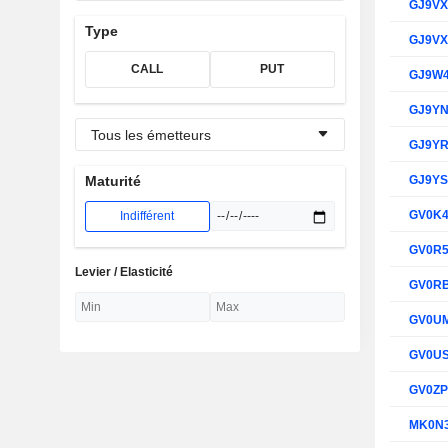
GJ9V
Type
GJ9V
CALL
PUT
GJ9W
GJ9Y
Tous les émetteurs
GJ9Y
GJ9Y
Maturité
GV0K
Indifférent
GV0R
Levier / Elasticité
GV0R
GV0U
GV0U
GV0Z
MK0N