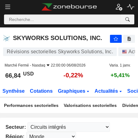
SKYWORKS SOLUTIONS, INC.
66,84
$
-0,22%
SKYWORKS SOLUTIONS, INC.
Révisions sectorielles Skyworks Solutions, Inc.
Act
Marché Fermé -
Nasdaq
22:00:00 06/08/2026
Varia. 1 janv.
USD
-0,22%
66,84
+5,41%
Synthèse
Cotations
Graphiques
Actualités
Soci
Performances sectorielles
Valorisations sectorielles
Dividen
Secteur:
Région: