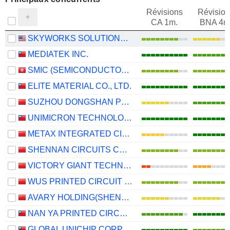
Révisions
Révision
CA 1m.
BNA 4m
SKYWORKS SOLUTIONS, INC.
MEDIATEK INC.
SMIC (SEMICONDUCTOR MANUFACTURING INTERNATIONAL COMPANY)
ELITE MATERIAL CO., LTD.
SUZHOU DONGSHAN PRECISION MANUFACTURING CO., LTD.
UNIMICRON TECHNOLOGY CORP.
METAX INTEGRATED CIRCUITS (SHANGHAI) CO., LTD.
SHENNAN CIRCUITS CO., LTD.
VICTORY GIANT TECHNOLOGY (HUIZHOU) CO.,LTD
WUS PRINTED CIRCUIT (KUNSHAN) CO., LTD.
AVARY HOLDING(SHENZHEN)CO., LIMITED
NAN YA PRINTED CIRCUIT BOARD CORPORATION
GLOBAL UNICHIP CORP.