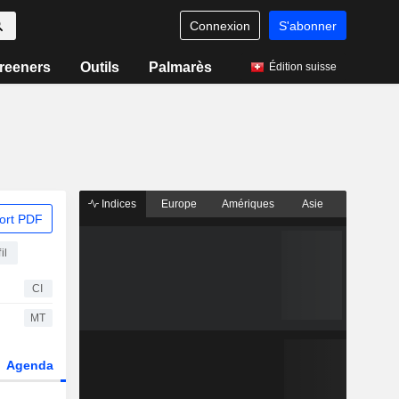
Connexion
S'abonner
reeners
Outils
Palmarès
Édition suisse
Indices
Europe
Amériques
Asie
ort PDF
il
CI
MT
Agenda
Secteur
Dérivés
Fonds et ETFs