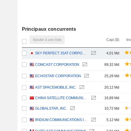
Principaux concurrents
Ajouter à une liste
Capi.($)
In
SKY PERFECT JSAT CORPORATION
4,01 Md
COMCAST CORPORATION
89,32 Md
ECHOSTAR CORPORATION
25,28 Md
AST SPACEMOBILE, INC.
20,12 Md
CHINA SATELLITE COMMUNICATIONS CO., LTD.
16,89 Md
GLOBALSTAR, INC.
10,72 Md
IRIDIUM COMMUNICATIONS INC.
5,12 Md