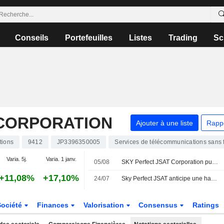
Conseils
Portefeuilles
Listes
Trading
Sc
 CORPORATION
Ajouter à une liste
Rapp
tions
9412
JP3396350005
Services de télécommunications sans f
Varia. 5j.
Varia. 1 janv.
05/08
SKY Perfect JSAT Corporation publie ses résultats pour le premier trimestre clos le 30 juin 2026
+11,08%
+17,10%
24/07
Sky Perfect JSAT anticipe une hausse de la demande de services d'imagerie satellite en Asie du Sud-Est
Société
Finances
Valorisation
Consensus
Ratings