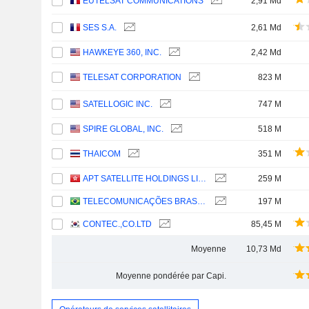
EUTELSAT COMMUNICATIONS
2,91 Md
SES S.A.
2,61 Md
HAWKEYE 360, INC.
2,42 Md
TELESAT CORPORATION
823 M
SATELLOGIC INC.
747 M
SPIRE GLOBAL, INC.
518 M
THAICOM
351 M
APT SATELLITE HOLDINGS LIMITED
259 M
TELECOMUNICAÇÕES BRASILEIRAS S.A. - TELEBRAS
197 M
CONTEC.,CO.LTD
85,45 M
Moyenne
10,73 Md
Moyenne pondérée par Capi.