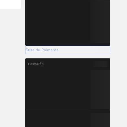
Suite du Palmarès
Palmarès