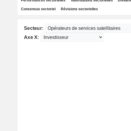
Performances sectorielles
Valorisations sectorielles
Dividen
Consensus sectoriel
Révisions sectorielles
Secteur:
Axe X: