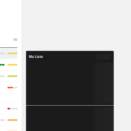
n
Visibilité
Consensus
Ma Liste
-
-