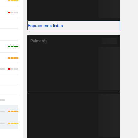
-
Espace mes listes
-
-
Palmarès
-
-
-
-
-
-