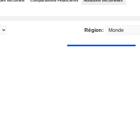
des sectoriels
Comparaisons Financières
Notations sectorielles
Région: