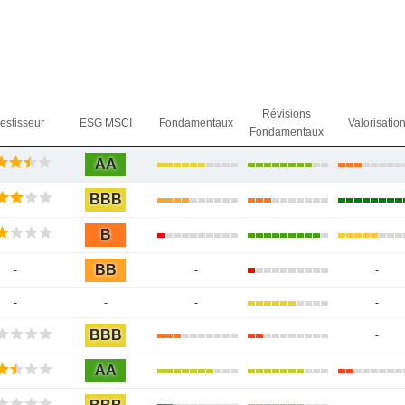
Révisions
vestisseur
ESG MSCI
Fondamentaux
Valorisatio
Fondamentaux
AA
BBB
B
BB
-
-
-
-
-
-
-
BBB
-
AA