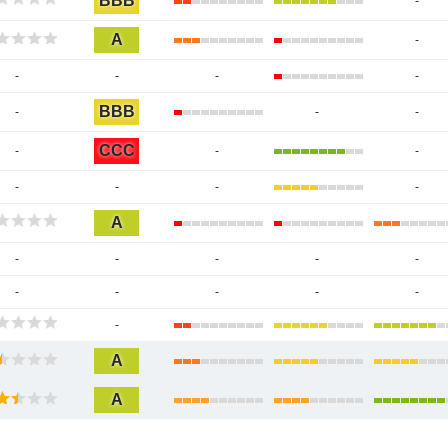
BBB
-
A
-
-
-
-
-
BBB
-
-
-
CCC
-
-
-
-
-
-
-
A
-
-
-
-
-
-
-
-
-
-
-
A
A