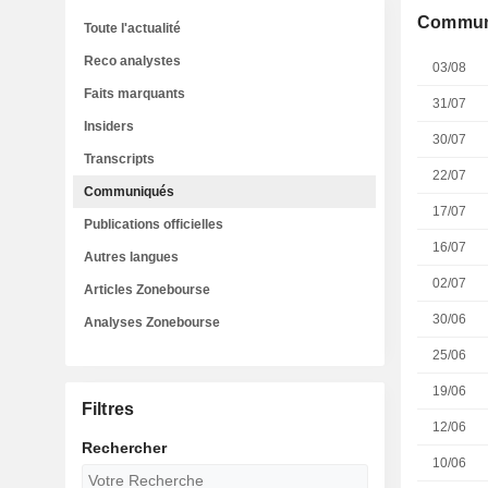
Commun
Toute l'actualité
Reco analystes
03/08
Faits marquants
31/07
Insiders
30/07
Transcripts
22/07
Communiqués
17/07
Publications officielles
16/07
Autres langues
02/07
Articles Zonebourse
30/06
Analyses Zonebourse
25/06
19/06
Filtres
12/06
Rechercher
10/06