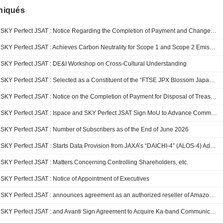
iqués
SKY Perfect JSAT : Notice Regarding the Completion of Payment and Changes in the Number of Shares in Connection w...
SKY Perfect JSAT : Achieves Carbon Neutrality for Scope 1 and Scope 2 Emissions Ac...
SKY Perfect JSAT : DE&I Workshop on Cross-Cultural Understanding
SKY Perfect JSAT : Selected as a Constituent of the “FTSE JPX Blossom Japan Index” and “FTSE JP...
SKY Perfect JSAT : Notice on the Completion of Payment for Disposal of Treasury Stock as Remuneration for Boad Di...
SKY Perfect JSAT : Ispace and SKY Perfect JSAT Sign MoU to Advance Commercial Communications Infrastructure for ...
SKY Perfect JSAT : Number of Subscribers as of the End of June 2026
SKY Perfect JSAT : Starts Data Provision from JAXA’s “DAICHI-4” (ALOS-4) Advanced Radar Satelli...
SKY Perfect JSAT : Matters Concerning Controlling Shareholders, etc.
SKY Perfect JSAT : Notice of Appointment of Executives
SKY Perfect JSAT : announces agreement as an authorized reseller of Amazon Leo to bring high-spe...
SKY Perfect JSAT : and Avanti Sign Agreement to Acquire Ka-band Communications Satellite “HYLAS...