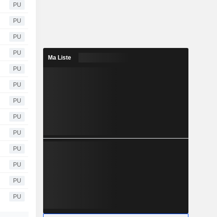
PU
PU
PU
PU
Ma Liste
PU
PU
PU
PU
PU
PU
PU
PU
PU