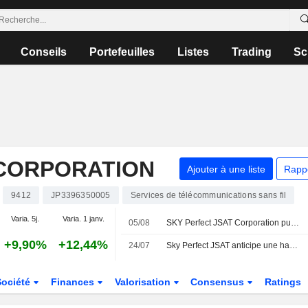
Conseils
Portefeuilles
Listes
Trading
Sc
 CORPORATION
Ajouter à une liste
Rapp
9412
JP3396350005
Services de télécommunications sans fil
Varia. 5j.
Varia. 1 janv.
05/08
SKY Perfect JSAT Corporation publie ses résultats pour le premier trimestre clos le 30 juin 2026
+9,90%
+12,44%
24/07
Sky Perfect JSAT anticipe une hausse de la demande de services d'imagerie satellite en Asie du Sud-Est
Société
Finances
Valorisation
Consensus
Ratings