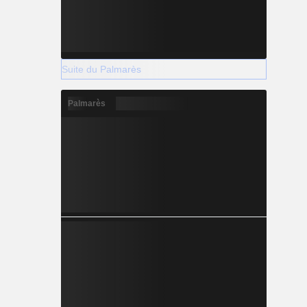
Suite du Palmarès
Palmarès