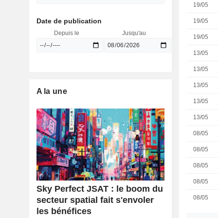
19/05
Date de publication
19/05
Depuis le
Jusqu'au
19/05
13/05
13/05
13/05
A la une
13/05
13/05
08/05
08/05
08/05
08/05
Sky Perfect JSAT : le boom du
08/05
secteur spatial fait s'envoler
les bénéfices