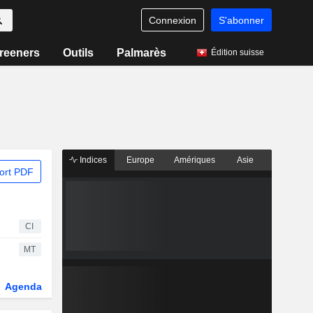
Connexion
S'abonner
reeners
Outils
Palmarès
Édition suisse
Indices
Europe
Amériques
Asie
ort PDF
CI
MT
Agenda
Secteur
Dérivés
Fonds et ETFs