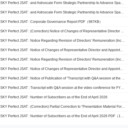
SKY Perfect JSAT : and Astroscale Form Strategic Partnership to Advance Space Infrastructure Dev...
SKY Perfect JSAT : and Astroscale Form Strategic Partnership to Advance Space Infrastructure Development PDF（241KB）
SKY Perfect JSAT : Corporate Governance Report PDF（987KB）
SKY Perfect JSAT : (Correction) Notice of Changes of Representative Director and Appointment of Executives PDF（206KB）
SKY Perfect JSAT : Notice Regarding Revision of Directors’ Remuneration (Including Remuneration for Granting of ...
SKY Perfect JSAT : Notice of Changes of Representative Director and Appointment of Executives
SKY Perfect JSAT : Notice Regarding Revision of Directors' Remuneration (Including Remuneration for Granting of Restricted Stock) PDF（120KB）
SKY Perfect JSAT : Notice of Changes of Representative Director and Appointment of Executives PDF（230KB）
SKY Perfect JSAT : Notice of Publication of "Transcript with Q&A session at the video conference for FY2025" PDF（165KB）
SKY Perfect JSAT : Transcript with Q&A session at the video conference for FY2025 PDF（3,434KB）
SKY Perfect JSAT : Number of Subscribers as of the End of April 2026
SKY Perfect JSAT : (Correction) Partial Correction to “Presentation Material For FY2025”
SKY Perfect JSAT : Number of Subscribers as of the End of April 2026 PDF（171KB）