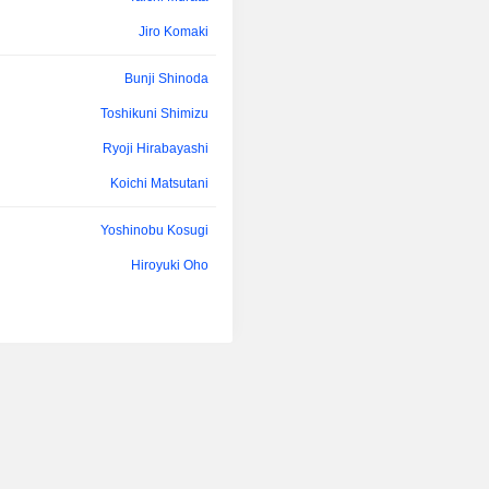
Jiro Komaki
Bunji Shinoda
Toshikuni Shimizu
Ryoji Hirabayashi
Koichi Matsutani
Yoshinobu Kosugi
Hiroyuki Oho