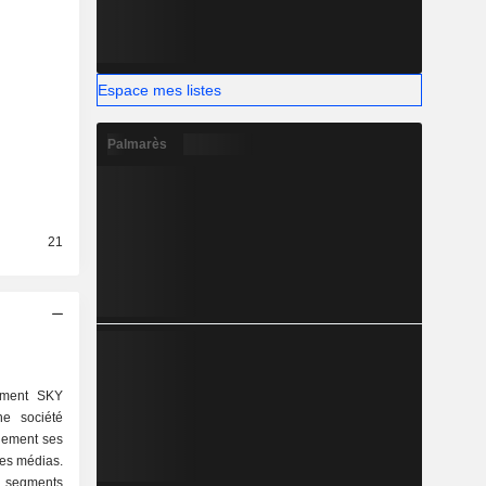
Espace mes listes
Palmarès
21
ement SKY
ne société
lement ses
 des médias.
 segments