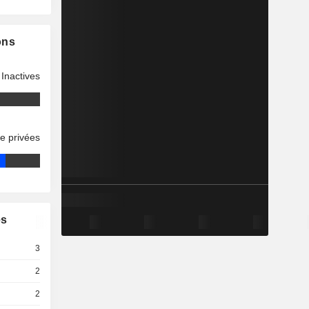
ons
Inactives
se privées
es
3
2
2