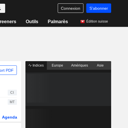
Connexion
S'abonner
reeners
Outils
Palmarès
Édition suisse
Indices
Europe
Amériques
Asie
ort PDF
CI
MT
Agenda
Secteur
Dérivés
Fonds et ETFs