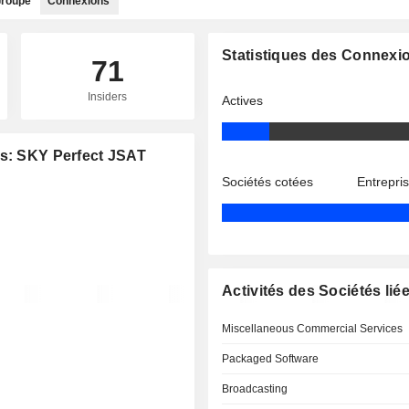
roupe
Connexions
Statistiques des Connexi
71
Insiders
Actives
es: SKY Perfect JSAT
Sociétés cotées
Entrepri
Activités des Sociétés lié
Miscellaneous Commercial Services
Packaged Software
Broadcasting