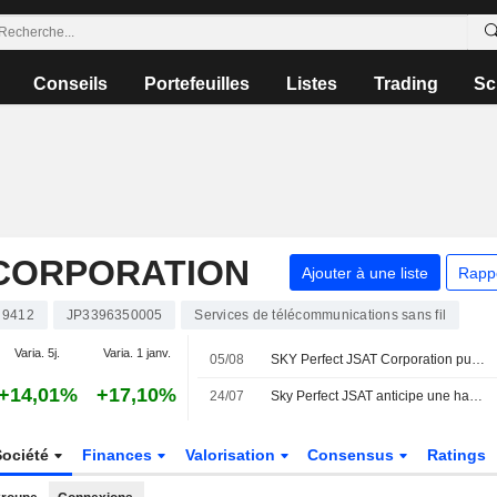
Conseils
Portefeuilles
Listes
Trading
Sc
 CORPORATION
Ajouter à une liste
Rapp
9412
JP3396350005
Services de télécommunications sans fil
Varia. 5j.
Varia. 1 janv.
05/08
SKY Perfect JSAT Corporation publie ses résultats pour le premier trimestre clos le 30 juin 2026
+14,01%
+17,10%
24/07
Sky Perfect JSAT anticipe une hausse de la demande de services d'imagerie satellite en Asie du Sud-Est
Société
Finances
Valorisation
Consensus
Ratings