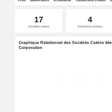
Profil
Gouvernance
Actionnariat
Transactions d'initiés
G
17
4
Sociétés cotées
Entreprise privées
Graphique Relationnel des Sociétés Cotées lié
Corporation