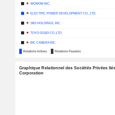
WOWOW INC.
ELECTRIC POWER DEVELOPMENT CO., LTD.
SBS HOLDINGS, INC.
TOYO GOSEI CO.,LTD.
BIC CAMERA INC.
Relations Actives
Relations Passées
WDI CORPORATION
LAC CO., LTD.
Graphique Relationnel des Sociétés Privées li
FUJI MEDIA HOLDINGS, INC.
Corporation
GREE HOLDINGS, INC.
SG HOLDINGS CO.,LTD.
KOEI TECMO HOLDINGS CO., LTD.
BELLSYSTEM24 HOLDINGS, INC.