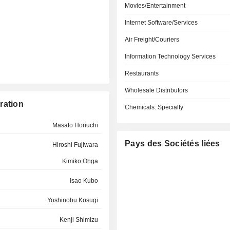
Movies/Entertainment
Internet Software/Services
Air Freight/Couriers
Information Technology Services
Restaurants
Wholesale Distributors
ration
Chemicals: Specialty
Masato Horiuchi
Pays des Sociétés liées
Hiroshi Fujiwara
Kimiko Ohga
Isao Kubo
Yoshinobu Kosugi
Kenji Shimizu