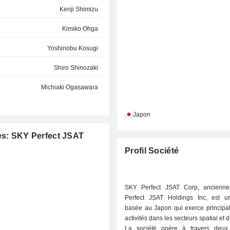
Kenji Shimizu
Kimiko Ohga
Yoshinobu Kosugi
Shiro Shinozaki
Michiaki Ogasawara
Iwao Nakatani
Japon
Jun Murai
ées: SKY Perfect JSAT
Kenji Shimizu
Profil Société
Kazunobu Iijima
Tomonari Niimoto
SKY Perfect JSAT Corp, ancienn
Perfect JSAT Holdings Inc, est u
Michiaki Ogasawara
basée au Japon qui exerce principa
activités dans les secteurs spatial et
Masato Horiuchi
La société opère à travers deux