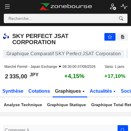
SKY PERFECT JSAT CORPORATION
2 335,00
¥
+4,15%
SKY PERFECT JSAT
CORPORATION
Graphique Comparatif SKY Perfect JSAT Corporation
Marché Fermé -
Japan Exchange
08:30:00 07/08/2026
Varia. 1 janv.
JPY
+4,15%
2 335,00
+17,10%
Synthèse
Cotations
Graphiques
Actualités
Soci
Analyse Technique
Graphique Statique
Graphique Total Re