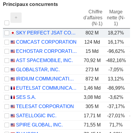
Principaux concurrents
Chiffre
Marge
d'affaires
nette (N-
E
(N-1)
1)
SKY PERFECT JSAT CORPORATION
802 M
18,27%
COMCAST CORPORATION
124 Md
16,17%
ECHOSTAR CORPORATION
15 Md
-96,62%
-
AST SPACEMOBILE, INC.
70,92 M
-482,16%
GLOBALSTAR, INC.
273 M
-7,05%
IRIDIUM COMMUNICATIONS INC.
872 M
13,12%
EUTELSAT COMMUNICATIONS
1,46 Md
-86,99%
SES S.A.
3,08 Md
-3,62%
TELESAT CORPORATION
305 M
-37,17%
SATELLOGIC INC.
17,71 M
-27,01%
-
SPIRE GLOBAL, INC.
71,55 M
71,7%