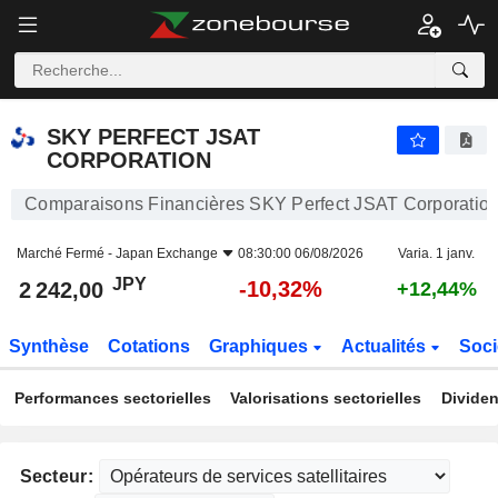
SKY PERFECT JSAT CORPORATION
2 242,00
¥
-10,32%
SKY PERFECT JSAT
CORPORATION
Comparaisons Financières SKY Perfect JSAT Corporatio
Marché Fermé -
Japan Exchange
08:30:00 06/08/2026
Varia. 1 janv.
JPY
-10,32%
2 242,00
+12,44%
Synthèse
Cotations
Graphiques
Actualités
Soci
Performances sectorielles
Valorisations sectorielles
Dividen
Secteur: