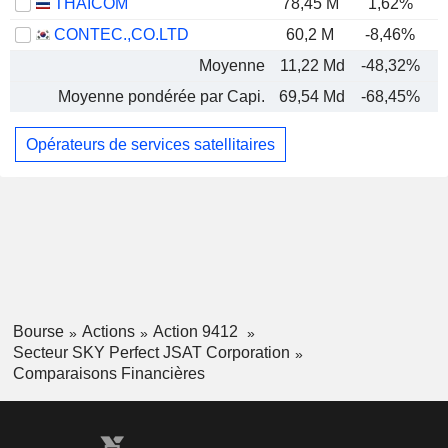
THAICOM
78,45 M
1,62%
CONTEC.,CO.LTD
60,2 M
-8,46%
Moyenne
11,22 Md
-48,32%
Moyenne pondérée par Capi.
69,54 Md
-68,45%
Opérateurs de services satellitaires
Bourse
Actions
Action 9412
Secteur SKY Perfect JSAT Corporation
Comparaisons Financières