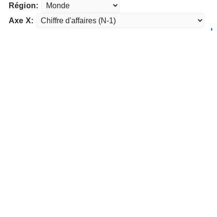
Région:
Axe X: