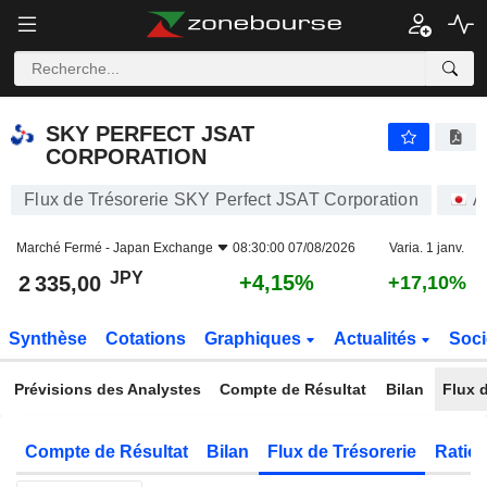
SKY PERFECT JSAT CORPORATION
2 335,00
¥
+4,15%
SKY PERFECT JSAT
CORPORATION
Flux de Trésorerie SKY Perfect JSAT Corporation
A
Marché Fermé -
Japan Exchange
08:30:00 07/08/2026
Varia. 1 janv.
JPY
+4,15%
2 335,00
+17,10%
Synthèse
Cotations
Graphiques
Actualités
Soci
Prévisions des Analystes
Compte de Résultat
Bilan
Flux d
Compte de Résultat
Bilan
Flux de Trésorerie
Ratios