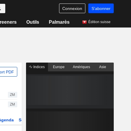
Connexion
S'abonner
reeners
Outils
Palmarès
Édition suisse
Indices
Europe
Amériques
Asie
ort PDF
ZM
ZM
Agenda
Secteur
Dérivés
Fonds et ETFs