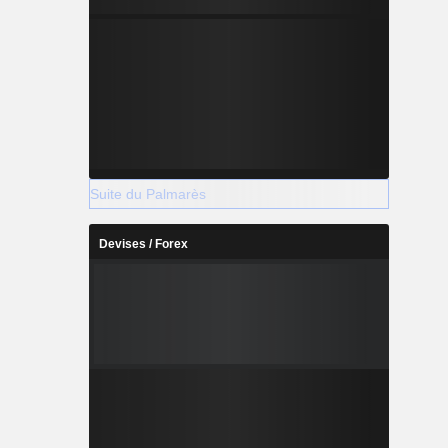
Suite du Palmarès
Devises / Forex