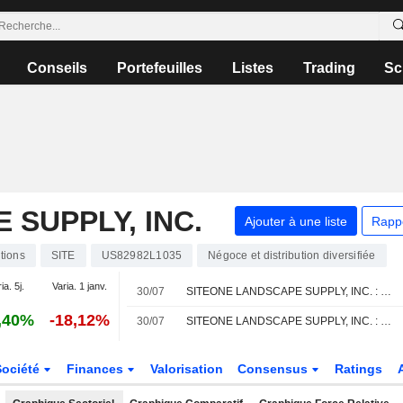
Conseils
Portefeuilles
Listes
Trading
Sc
 SUPPLY, INC.
Ajouter à une liste
Rapp
tions
SITE
US82982L1035
Négoce et distribution diversifiée
ia. 5j.
Varia. 1 janv.
30/07
SITEONE LANDSCAPE SUPPLY, INC. : Deutsche Bank Securities à l'achat
,40%
-18,12%
30/07
SITEONE LANDSCAPE SUPPLY, INC. : UBS toujours neutre sur le dossier
Société
Finances
Valorisation
Consensus
Ratings