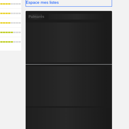
Espace mes listes
Palmarès