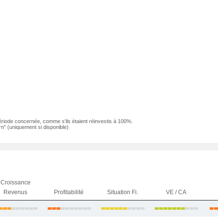
ériode concernée, comme s'ils étaient réinvestis à 100%.
n" (uniquement si disponible)
Croissance
Revenus
Profitabilité
Situation Fi.
VE / CA