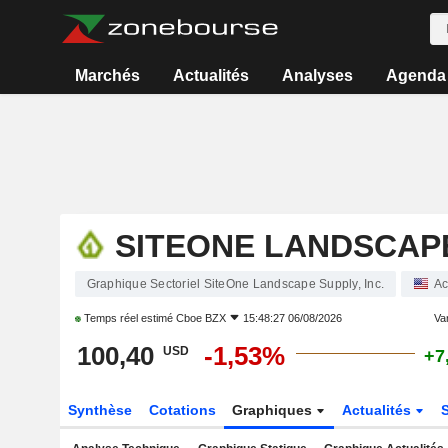
Marchés
Actualités
Analyses
Agenda
SITEONE LANDSCAPE
Graphique Sectoriel SiteOne Landscape Supply, Inc.
Ac
Temps réel estimé
Cboe BZX
15:48:27 06/08/2026
Var
100,40
-1,53%
USD
+7
Synthèse
Cotations
Graphiques
Actualités