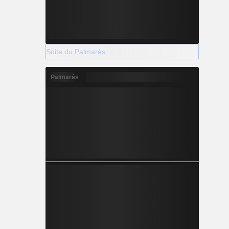
Suite du Palmarès
Palmarès