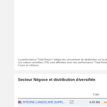
La performance "Total Return" intègre les versements de dividendes sur la p
Les valeurs annotées (TR) sont affichées avec leur performance "Total Retur
Cours en clôtures
Secteur Négoce et distribution diversifiée
Capi.
SITEONE LANDSCAPE SUPPLY, INC.
4,45 Md