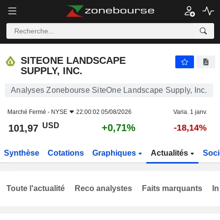
SITEONE LANDSCAPE SUPPLY, INC.
101,97
$
+0,71%
SITEONE LANDSCAPE
SUPPLY, INC.
Analyses Zonebourse SiteOne Landscape Supply, Inc.
Marché Fermé -
NYSE
22:00:02 05/08/2026
Varia. 1 janv.
USD
+0,71%
101,97
-18,14%
Synthèse
Cotations
Graphiques
Actualités
Soci
Toute l'actualité
Reco analystes
Faits marquants
In