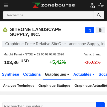
SITEONE LANDSCAPE SUPPLY, INC.
103,86
$
+5,42%
SITEONE LANDSCAPE
SUPPLY, INC.
Graphique Force Relative SiteOne Landscape Supply, Inc
Marché Fermé -
NYSE
22:00:02 07/08/2026
Varia. 1 janv.
USD
+5,42%
103,86
-16,62%
Synthèse
Cotations
Graphiques
Actualités
Soci
Analyse Technique
Graphique Statique
Graphique Actualit